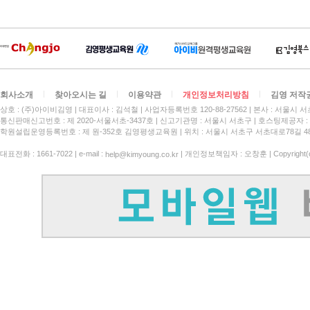
회사소개
찾아오시는 길
이용약관
개인정보처리방침
김영 저작
상호 : (주)아이비김영
대표이사 : 김석철
사업자등록번호 120-88-27562
본사 : 서울시 서
통신판매신고번호 : 제 2020-서울서초-3437호
신고기관명 : 서울시 서초구
호스팅제공자 : 
학원설립운영등록번호 : 제 원-352호 김영평생교육원 | 위치 : 서울시 서초구 서초대로78길 4
대표전화 : 1661-7022 | e-mail :
| 개인정보책임자 : 오창훈 | Copyright(c)
help@kimyoung.co.kr