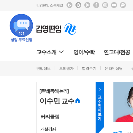
김영편입 소통채널
교수소개
영어/수학
연고대/전공
편입정보
모의평가
합격수기
온라인상담
[문법|독해|논리]
이수민
교수
커리큘럼
개설강좌