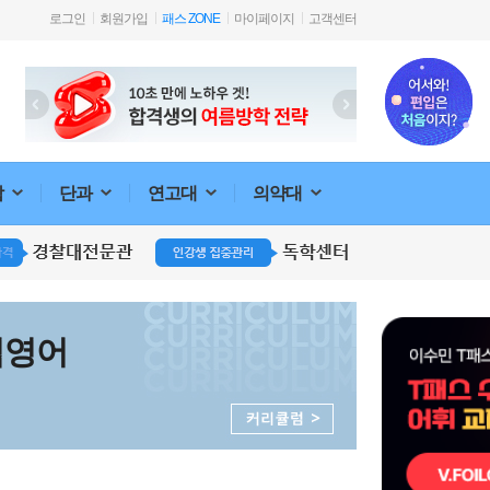
로그인
회원가입
패스 ZONE
마이페이지
고객센터
합
단과
연고대
의약대
입영어