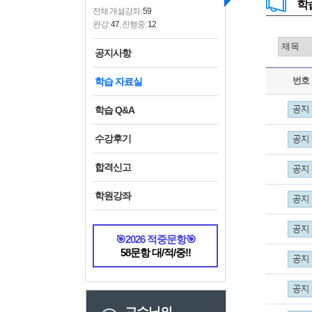
학
전체 개설강좌:
59
완강:
47
, 진행중:
12
공지사항
번호
학습 자료실
학습 Q&A
수강후기
합격신고
학원강좌
🎯2026 적중문항🎯
58문항 대/적/중!!
교수님의