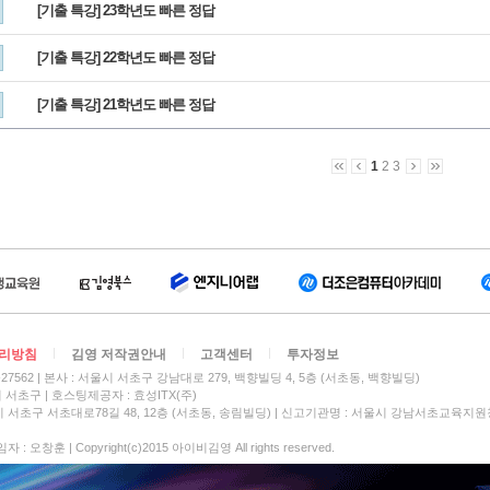
[기출 특강] 23학년도 빠른 정답
[기출 특강] 22학년도 빠른 정답
[기출 특강] 21학년도 빠른 정답
1
2
3
리방침
김영 저작권안내
고객센터
투자정보
27562
본사 : 서울시 서초구 강남대로 279, 백향빌딩 4, 5층 (서초동, 백향빌딩)
시 서초구
호스팅제공자 : 효성ITX(주)
 서초구 서초대로78길 48, 12층 (서초동, 송림빌딩) | 신고기관명 : 서울시 강남서초교육지원
 오창훈 | Copyright(c)2015 아이비김영 All rights reserved.