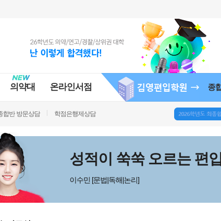
의약대
온라인서점
종
종합반 방문상담
학점은행제상담
성적이 쑥쑥 오르는 편
이수민 [문법|독해|논리]