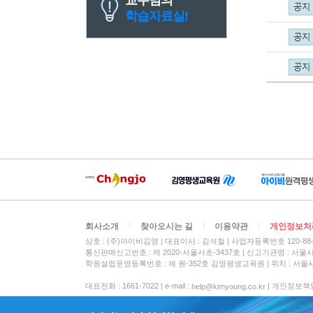
학습자료실!
회사소개
찾아오시는 길
이용약관
개인정보처
상호 : (주)아이비김영
대표이사 : 김석철
사업자등록번호 120-88-
통신판매신고번호 : 제 2020-서울서초-3437호
신고기관명 : 서울
학원설립운영등록번호 : 제 원-352호 김영평생교육원 | 위치 : 서울시
대표전화 : 1661-7022 | e-mail :
| 개인정보책임자 :
help@kimyoung.co.kr