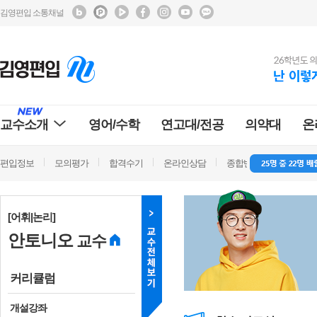
김영편입 소통채널
교수소개
영어/수학
연고대/전공
의약대
온
편입정보
모의평가
합격수기
온라인상담
종합반 방문상담
학
[어휘|논리]
안토니오
교수
커리큘럼
개설강좌