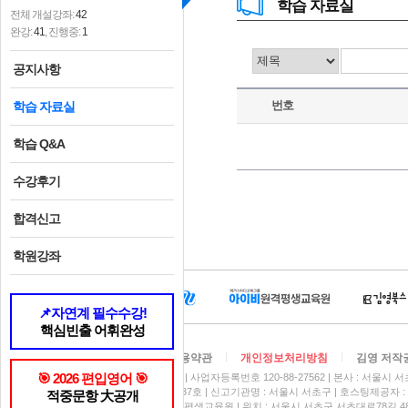
학습 자료실
전체 개설강좌:
42
완강:
41
, 진행중:
1
공지사항
번호
학습 자료실
학습 Q&A
수강후기
합격신고
학원강좌
📌자연계 필수수강!
핵심빈출 어휘완성
회사소개
찾아오시는 길
이용약관
개인정보처리방침
김영 저작
🎯 2026 편입영어 🎯
상호 : (주)아이비김영
대표이사 : 김석철
사업자등록번호 120-88-27562
본사 : 서울시 서
통신판매신고번호 : 제 2020-서울서초-3437호
신고기관명 : 서울시 서초구
호스팅제공자 : 
적중문항 大공개
학원설립운영등록번호 : 제 원-352호 김영평생교육원 | 위치 : 서울시 서초구 서초대로78길 4