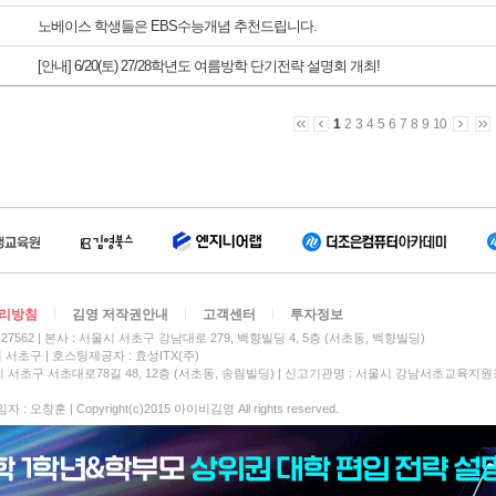
노베이스 학생들은 EBS수능개념 추천드립니다.
[안내] 6/20(토) 27/28학년도 여름방학 단기전략 설명회 개최!
1
2
3
4
5
6
7
8
9
10
리방침
김영 저작권안내
고객센터
투자정보
27562
본사 : 서울시 서초구 강남대로 279, 백향빌딩 4, 5층 (서초동, 백향빌딩)
시 서초구
호스팅제공자 : 효성ITX(주)
 서초구 서초대로78길 48, 12층 (서초동, 송림빌딩) | 신고기관명 : 서울시 강남서초교육지원
 오창훈 | Copyright(c)2015 아이비김영 All rights reserved.