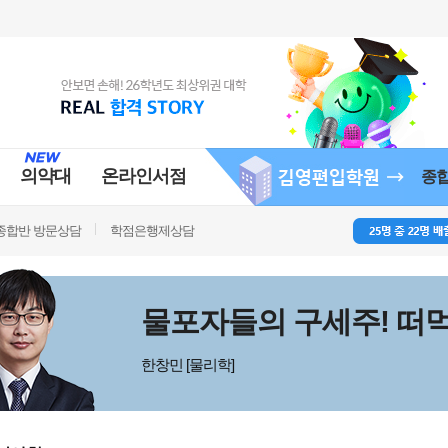
의약대
온라인서점
종
종합반 방문상담
학점은행제상담
물포자들의 구세주! 떠먹
한창민 [물리학]