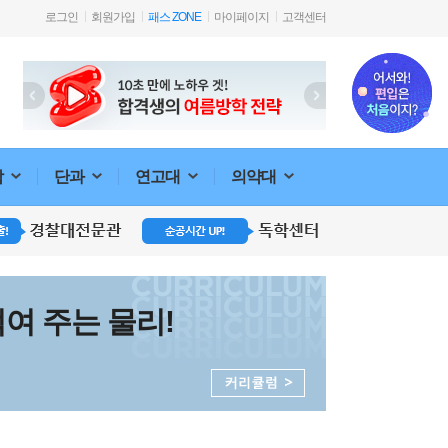
로그인
회원가입
패스 ZONE
마이페이지
고객센터
합
단과
연고대
의약대
여 주는 물리!