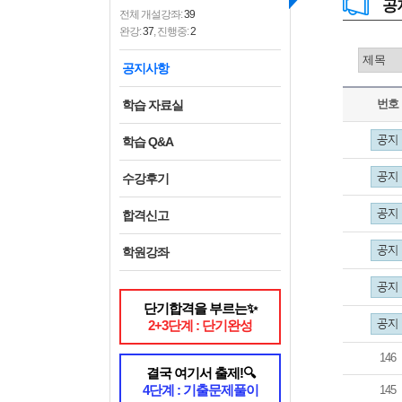
공
전체 개설강좌:
39
완강:
37
, 진행중:
2
공지사항
번호
학습 자료실
학습 Q&A
수강후기
합격신고
학원강좌
단기합격을 부르는✨
2+3단계 : 단기완성
146
결국 여기서 출제!🔍
4단계 : 기출문제풀이
145