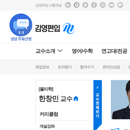
김영편입 소통채널
교수소개
영어/수학
연고대/전공
편입정보
모의평가
합격수기
온라인상담
[물리학]
한창민
교수
커리큘럼
개설강좌