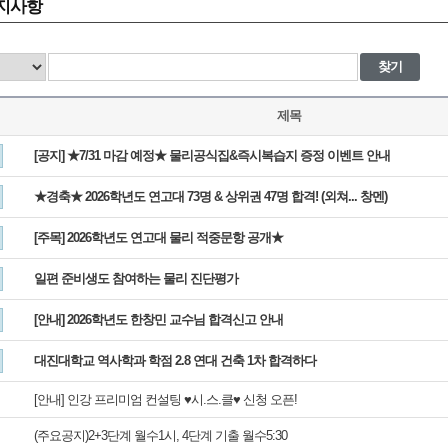
지사항
찾기
제목
[공지] ★7/31 마감 예정★ 물리공식집&즉시복습지 증정 이벤트 안내
★경축★ 2026학년도 연고대 73명 & 상위권 47명 합격! (외쳐... 창멘)
[주목] 2026학년도 연고대 물리 적중문항 공개★
일편 준비생도 참여하는 물리 진단평가
[안내] 2026학년도 한창민 교수님 합격신고 안내
대진대학교 역사학과 학점 2.8 연대 건축 1차 합격하다
[안내] 인강 프리미엄 컨설팅 ♥시.스.클♥ 신청 오픈!
(주요공지)2+3단계 월수1시, 4단계 기출 월수5:30