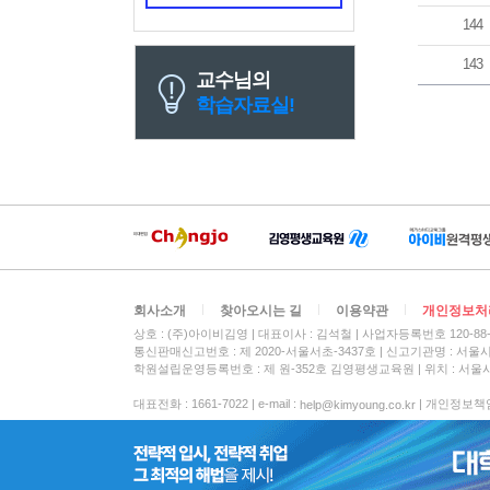
144
143
교수님의
학습자료실!
회사소개
찾아오시는 길
이용약관
개인정보처
상호 : (주)아이비김영
대표이사 : 김석철
사업자등록번호 120-88-
통신판매신고번호 : 제 2020-서울서초-3437호
신고기관명 : 서울
학원설립운영등록번호 : 제 원-352호 김영평생교육원 | 위치 : 서울시
대표전화 : 1661-7022 | e-mail :
| 개인정보책임자 :
help@kimyoung.co.kr