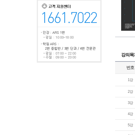
강의목
번호
1강
2강
3강
4강
5강