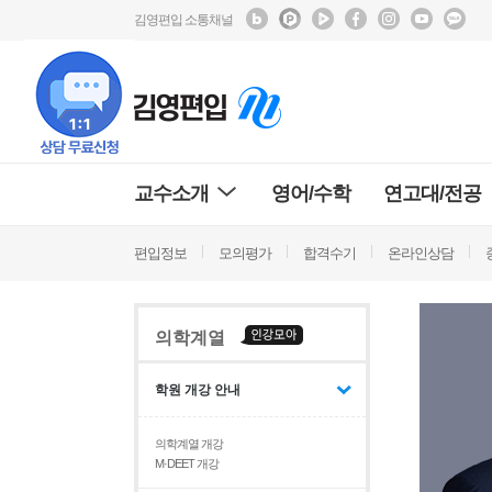
김영편입 소통채널
교수소개
영어/수학
연고대/전공
편입정보
모의평가
합격수기
온라인상담
의학계열
학원 개강 안내
의학계열 개강
M·DEET 개강