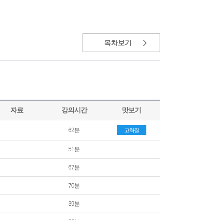
목차보기
자료
강의시간
맛보기
62분
고화질
51분
67분
70분
39분