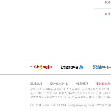
164
163
회사소개
찾아오시는 길
이용약관
개인정보처
상호 : (주)아이비김영
대표이사 : 김석철
사업자등록번호 120-88-
통신판매신고번호 : 제 2020-서울서초-3437호
신고기관명 : 서울
학원설립운영등록번호 : 제 원-352호 김영평생교육원 | 위치 : 서울시
대표전화 : 1661-7022 | e-mail :
| 개인정보책임자 :
help@kimyoung.co.kr