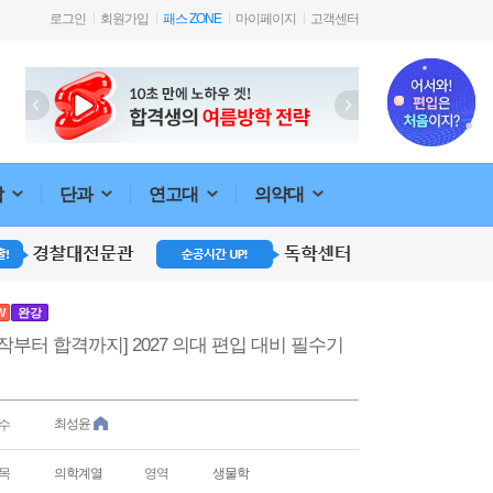
로그인
회원가입
패스 ZONE
마이페이지
고객센터
합
단과
연고대
의약대
W
완강
작부터 합격까지] 2027 의대 편입 대비 필수기
최성윤
수
목
의학계열
영역
생물학