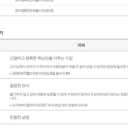
[10-1] [M2] 문제풀이 I단원 (3)
[10-2] [M2] 문제풀이 I단원 (4)
기
제목
간결하고 명확한 핵심만을 다루는 수업
교수님께서 강의수가 적으셔서 내용전달이 적을 것 같아 보일 수 있지만 편입에 필요한 
[2026 M.T.B][의치한수] 편입생물 필수이론Ⅱ
깔끔한 판서
필기하지 않고 강의 내용에 집중할 수 있게 구성되어 있어서 수강 편의성이 있다는 장점
니다.
[시작부터 합격까지] 2027 의대 편입 대비 전범위 프리뷰
친절한 설명