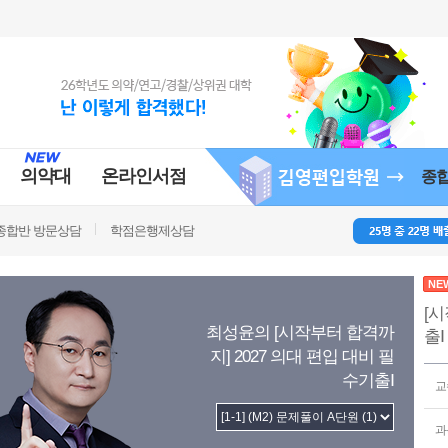
의약대
온라인서점
종
종합반 방문상담
학점은행제상담
NE
[시
최성윤의 [시작부터 합격까
출Ⅰ
지] 2027 의대 편입 대비 필
수기출Ⅰ
교
과