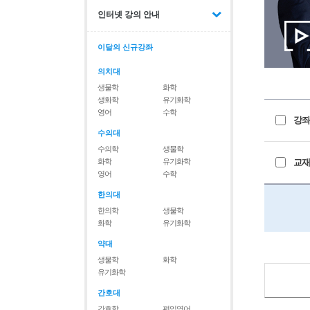
인터넷 강의 안내
이달의 신규강좌
의치대
생물학
화학
생화학
유기화학
영어
수학
강좌
수의대
수의학
생물학
화학
유기화학
교재
영어
수학
한의대
한의학
생물학
화학
유기화학
약대
생물학
화학
유기화학
간호대
간호학
편입영어