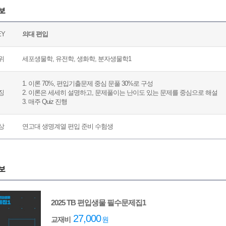
보
EY
의대 편입
위
세포생물학, 유전학, 생화학, 분자생물학1
1. 이론 70%, 편입기출문제 중심 문풀 30%로 구성
징
2. 이론은 세세히 설명하고, 문제풀이는 난이도 있는 문제를 중심으로 해설
3. 매주 Quiz 진행
상
연고대 생명계열 편입 준비 수험생
보
2025 TB 편입생물 필수문제집1
27,000
교재비
원