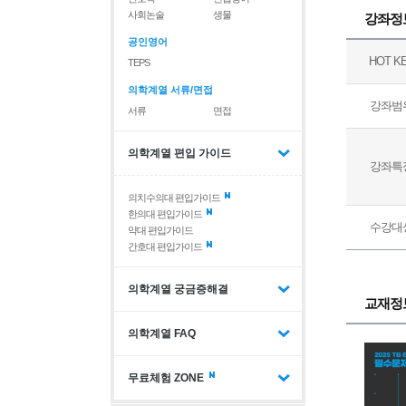
사회논술
생물
강좌정
공인영어
HOT K
TEPS
의학계열 서류/면접
강좌범
서류
면접
의학계열 편입 가이드
강좌특
의치수의대 편입가이드
한의대 편입가이드
수강대
약대 편입가이드
간호대 편입가이드
의학계열 궁금증해결
교재정
의학계열 FAQ
무료체험 ZONE