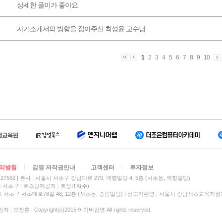
상세한 풀이가 좋아요
자기소개서의 방향을 잡아주신 최성윤 교수님
1
2
3
4
5
6
7
8
9
10
리방침
김영 저작권안내
고객센터
투자정보
27562
본사 : 서울시 서초구 강남대로 279, 백향빌딩 4, 5층 (서초동, 백향빌딩)
시 서초구
호스팅제공자 : 효성ITX(주)
 서초구 서초대로78길 48, 12층 (서초동, 송림빌딩) | 신고기관명 : 서울시 강남서초교육지원
 오창훈 | Copyright(c)2015 아이비김영 All rights reserved.