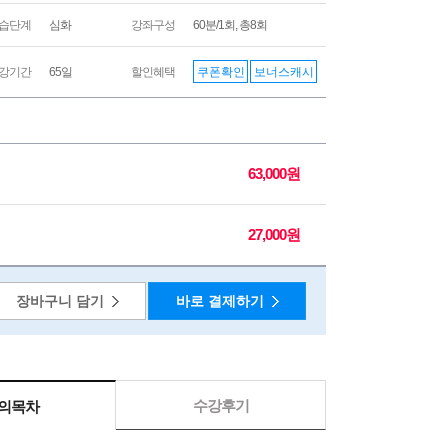
습단계
심화
강좌구성
60분/1회, 총8회
쿠폰확인
보너스캐시
강기간
65일
할인혜택
63,000원
27,000원
장바구니 담기
바로 결제하기
수강후기
의목차