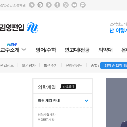
김영편입 소통채널
교수소개
영어/수학
연고대/전공
의약대
온
편입정보
모의평가
합격수기
온라인상담
종합반 방문상담
학
의학계열
학원 개강 안내
의학계열 개강
M·DEET 개강