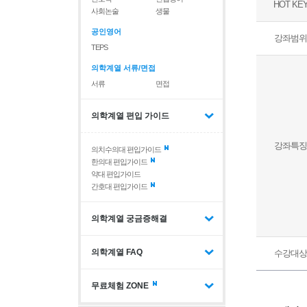
HOT KE
사회논술
생물
공인영어
강좌범위
TEPS
의학계열 서류/면접
서류
면접
의학계열 편입 가이드
강좌특징
의치수의대 편입가이드
한의대 편입가이드
약대 편입가이드
간호대 편입가이드
의학계열 궁금증해결
의학계열 FAQ
수강대상
무료체험 ZONE