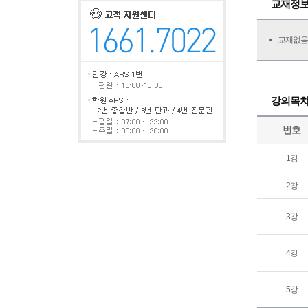
교재정
교재없음
강의목
번호
1강
2강
3강
4강
5강