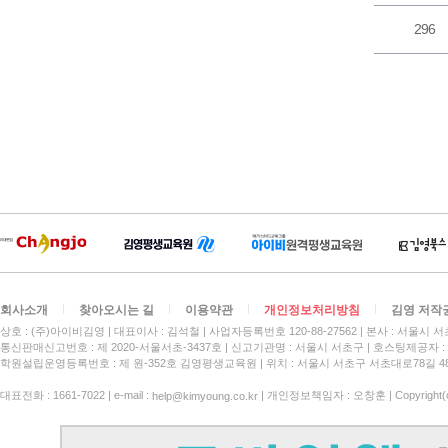
296
회사소개
찾아오시는 길
이용약관
개인정보처리방침
김영 저작
상호 : (주)아이비김영
대표이사 : 김석철
사업자등록번호 120-88-27562
본사 : 서울시 서
통신판매신고번호 : 제 2020-서울서초-3437호
신고기관명 : 서울시 서초구
호스팅제공자 : 
학원설립운영등록번호 : 제 원-352호 김영평생교육원 | 위치 : 서울시 서초구 서초대로78길 4
대표전화 : 1661-7022 | e-mail :
| 개인정보책임자 : 오창훈 | Copyright(c)
help@kimyoung.co.kr