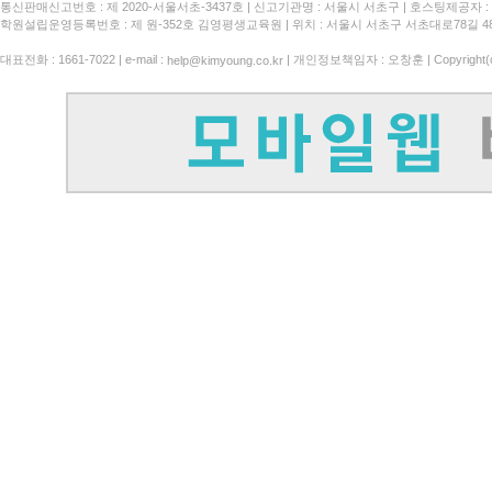
통신판매신고번호 : 제 2020-서울서초-3437호
신고기관명 : 서울시 서초구
호스팅제공자 : 
학원설립운영등록번호 : 제 원-352호 김영평생교육원 | 위치 : 서울시 서초구 서초대로78길 4
대표전화 : 1661-7022 | e-mail :
| 개인정보책임자 : 오창훈 | Copyright(c)
help@kimyoung.co.kr