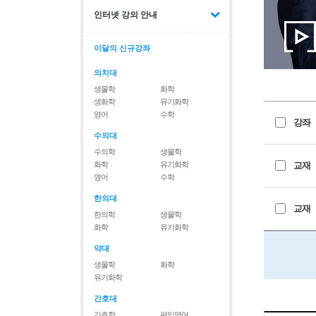
인터넷 강의 안내
이달의 신규강좌
의치대
생물학
화학
생화학
유기화학
영어
수학
강좌
수의대
수의학
생물학
화학
유기화학
교재
영어
수학
한의대
교재
한의학
생물학
화학
유기화학
약대
생물학
화학
유기화학
간호대
간호학
편입영어