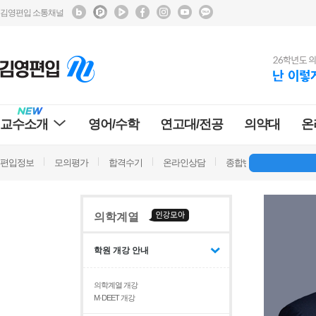
김영편입 소통채널
교수소개
영어/수학
연고대/전공
의약대
온
편입정보
모의평가
합격수기
온라인상담
종합반 방문상담
학
의학계열
학원 개강 안내
의학계열 개강
M·DEET 개강