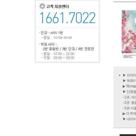
▶ 의약대
▶ 독학
▶ TB 
▶ 단원
- 1권 :
- 2권 :
- 3권: 
▶ 각 주
▶ 네이버카페 