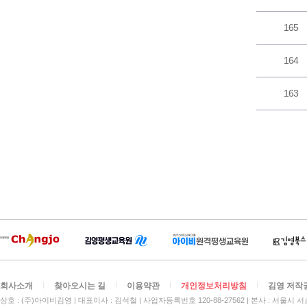
165
164
163
회사소개
찾아오시는 길
이용약관
개인정보처리방침
김영 저작
상호 : (주)아이비김영
대표이사 : 김석철
사업자등록번호 120-88-27562
본사 : 서울시 서