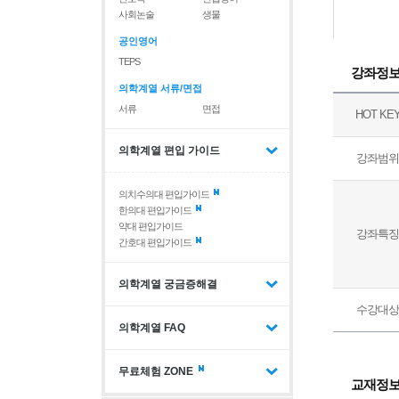
사회논술
생물
공인영어
TEPS
강좌정
의학계열 서류/면접
서류
면접
HOT KE
의학계열 편입 가이드
강좌범위
의치수의대 편입가이드
한의대 편입가이드
약대 편입가이드
강좌특징
간호대 편입가이드
의학계열 궁금증해결
수강대상
의학계열 FAQ
무료체험 ZONE
교재정