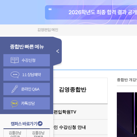
김영편입 메인
종합반 빠른 메뉴
수강신청
1:1 상담예약
종합반 개강
온라인 Q&A
김영종합반
카톡상담
김영편입학원TV
캠퍼스 바로가기
온라인 수강신청 안내
김플강남
김플강남
인문관
자연관