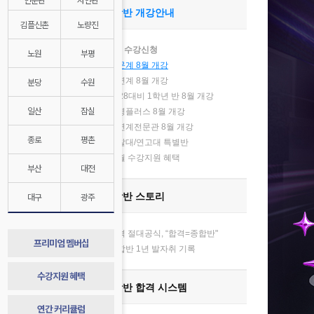
종합반 개강안내
김플신촌
노량진
8월 수강신청
노원
부평
인문계 8월 개강
분당
수원
자연계 8월 개강
2028대비 1학년 반 8월 개강
기
일산
잠실
김영플러스 8월 개강
자연계전문관 8월 개강
종로
평촌
경찰대/연고대 특별반
매월 수강지원 혜택
부산
대전
대구
광주
종합반 스토리
합격 절대공식, “합격=종합반"
프리미엄 멤버십
종합반 1년 발자취 기록
수강지원 혜택
종합반 합격 시스템
연간 커리큘럼