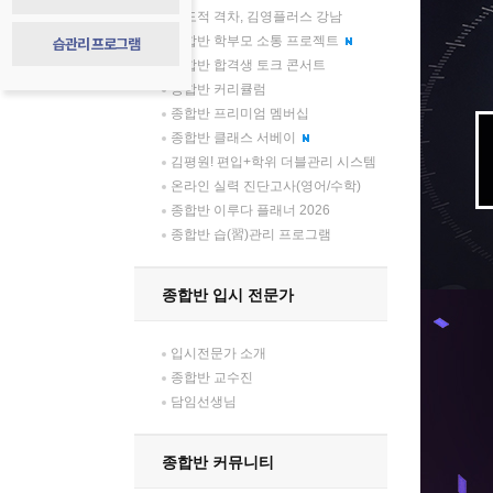
압도적 격차, 김영플러스 강남
습관리 프로그램
종합반 학부모 소통 프로젝트
종합반 합격생 토크 콘서트
종합반 커리큘럼
종합반 프리미엄 멤버십
종합반 클래스 서베이
김평원! 편입+학위 더블관리 시스템
온라인 실력 진단고사(영어/수학)
종합반 이루다 플래너 2026
종합반 습(習)관리 프로그램
종합반 입시 전문가
입시전문가 소개
종합반 교수진
담임선생님
종합반 커뮤니티