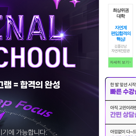
최상위권
대학
자연계
편입합격의
핵심!
김플강남
자연계전문관
자세히 보기>