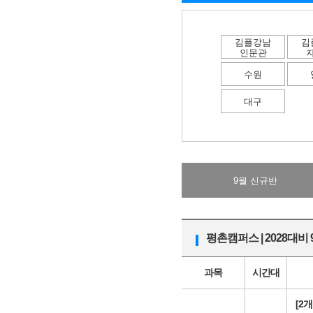
김플강남
김
인문관
수원
대구
9월 신규반
평촌캠퍼스 | 2028대비
과목
시간대
[2