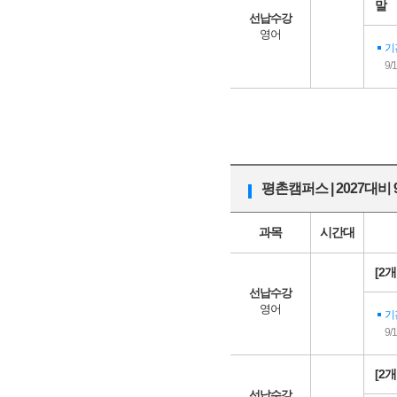
말
선납수강
영어
기
9/
평촌캠퍼스 | 2027대비
과목
시간대
[2
선납수강
영어
기
9/
[2
선납수강