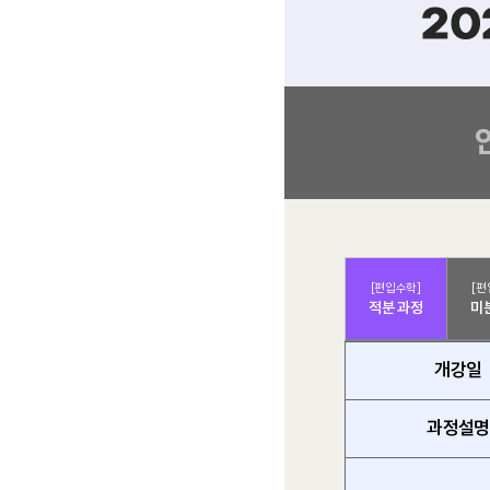
[편입수학]
[편
적분 과정
미
개강일
과정설명