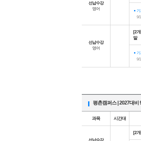
선납수강
영어
기
9/
[2
말
선납수강
영어
기
9/
평촌캠퍼스 | 2027대비
과목
시간대
[2
선납수강