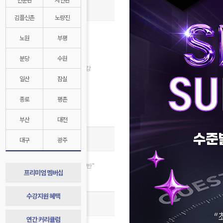
종합반 개강안내
김플신촌
노량진
8월 수강신청
노원
부평
인문계 8월 개강
자연계 8월 개강
분당
수원
2028대비 1학년 반 8월 개강
일산
잠실
김영플러스 8월 개강
자연계전문관 8월 개강
종로
평촌
경찰대/연고대 특별반
매월 수강지원 혜택
부산
대전
종합반 스토리
대구
광주
합격 절대공식, “합격=종합반"
프리미엄 멤버십
종합반 1년 발자취 기록
수강지원 혜택
종합반 합격 시스템
연간 커리큘럼