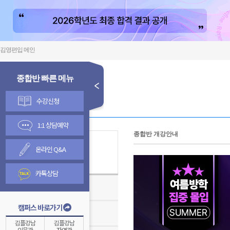
김영편입 메인
종합반 빠른 메뉴
수강신청
1:1 상담예약
종합반 개강안내
온라인 Q&A
김영종합반
카톡상담
김영편입학원TV
캠퍼스 바로가기
온라인 수강신청 안내
김플강남
김플강남
인문관
자연관