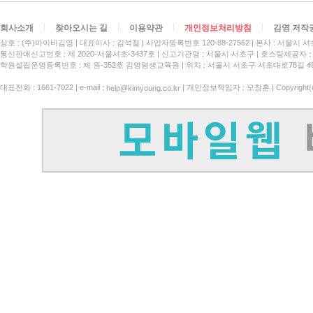
회사소개
찾아오시는 길
이용약관
개인정보처리방침
김영 저작
상호 : (주)아이비김영
대표이사 : 김석철
사업자등록번호 120-88-27562
본사 : 서울시 서
통신판매신고번호 : 제 2020-서울서초-3437호
신고기관명 : 서울시 서초구
호스팅제공자 : 
학원설립운영등록번호 : 제 원-352호 김영평생교육원 | 위치 : 서울시 서초구 서초대로78길 4
대표전화 : 1661-7022 | e-mail :
| 개인정보책임자 : 오창훈 | Copyright(c)
help@kimyoung.co.kr