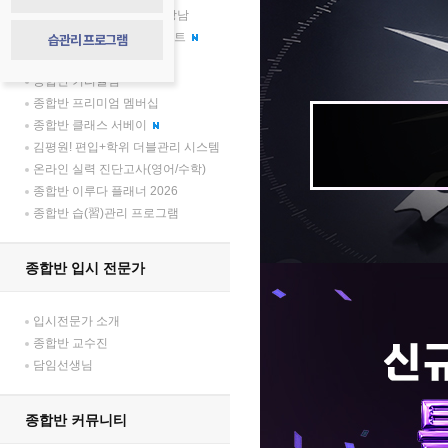
압도적 격차, 김영플러스 강남
종합반 학부모 소통 프로젝트
습관리 프로그램
종합반 합격생 토크 콘서트
종합반 커리큘럼
종합반 프리미엄 멤버십
종합반 클래스 서베이
김평원! 편입+학위 더블관리 시스템
온라인 실력 진단고사(영어/수학)
종합반 이루다 플래너 2026
종합반 습(習)관리 프로그램
종합반 입시 전문가
입시전문가 소개
종합반 교수진
담임선생님
종합반 커뮤니티