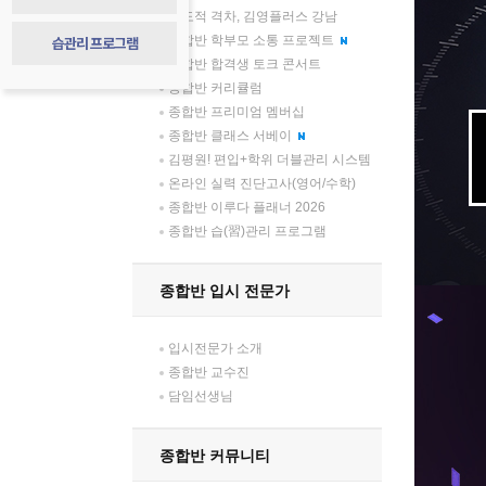
압도적 격차, 김영플러스 강남
습관리 프로그램
종합반 학부모 소통 프로젝트
종합반 합격생 토크 콘서트
종합반 커리큘럼
종합반 프리미엄 멤버십
종합반 클래스 서베이
김평원! 편입+학위 더블관리 시스템
온라인 실력 진단고사(영어/수학)
종합반 이루다 플래너 2026
종합반 습(習)관리 프로그램
종합반 입시 전문가
입시전문가 소개
종합반 교수진
담임선생님
종합반 커뮤니티