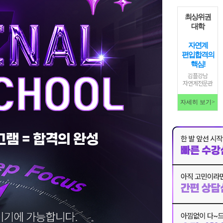
최상위권
대학
자연계
편입합격의
핵심!
김플강남
자연계전문관
자세히 보기>