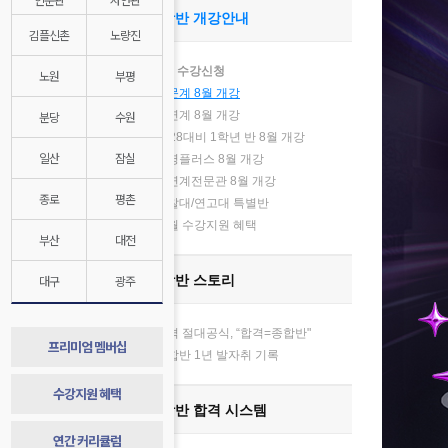
종합반 개강안내
김플신촌
노량진
8월 수강신청
노원
부평
인문계 8월 개강
분당
수원
자연계 8월 개강
2028대비 1학년 반 8월 개강
기
일산
잠실
김영플러스 8월 개강
자연계전문관 8월 개강
종로
평촌
경찰대/연고대 특별반
매월 수강지원 혜택
부산
대전
대구
광주
종합반 스토리
합격 절대공식, “합격=종합반"
프리미엄 멤버십
종합반 1년 발자취 기록
수강지원 혜택
종합반 합격 시스템
연간 커리큘럼