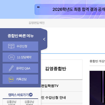
김영편입 메인
종합반 빠른 메뉴
수강신청
1:1 상담예약
종합반 개강
온라인 Q&A
김영종합반
카톡상담
김영편입학원TV
캠퍼스 바로가기
온라인 수강신청 안내
김플강남
김플강남
인문관
자연관