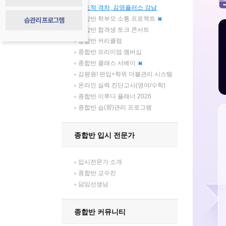
압도적 격차, 김영플러스 강남
습관리 프로그램
종합반 학부모 소통 프로젝트
종합반 합격생 토크 콘서트
종합반 커리큘럼
종합반 프리미엄 멤버십
종합반 클래스 서베이
김평원! 편입+학위 더블관리 시스템
온라인 실력 진단고사(영어/수학)
종합반 이루다 플래너 2026
종합반 습(習)관리 프로그램
종합반 입시 전문가
입시전문가 소개
종합반 교수진
담임선생님
종합반 커뮤니티