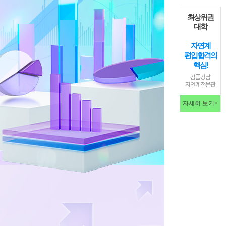
최상위권
대학
자연계
편입합격의
핵심!
김플강남
자연계전문관
자세히 보기>