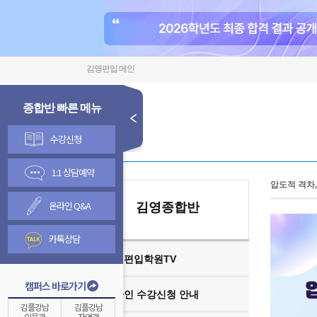
김영편입 메인
종합반 빠른 메뉴
수강신청
1:1 상담예약
압도적 격차
온라인 Q&A
김영종합반
카톡상담
김영편입학원TV
캠퍼스 바로가기
온라인 수강신청 안내
김플강남
김플강남
인문관
자연관