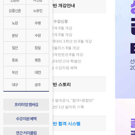
종합반 개강안내
김플신촌
노량진
8월 수강신청
노원
부평
인문계 8월 개강
분당
수원
자연계 8월 개강
2028대비 1학년 반 8월 개강
일산
잠실
김영플러스 8월 개강
기
자연계전문관 8월 개강
종로
평촌
경찰대/연고대 특별반
매월 수강지원 혜택
부산
대전
대구
광주
종합반 스토리
합격 절대공식, “합격=종합반"
프리미엄 멤버십
종합반 1년 발자취 기록
수강지원 혜택
종합반 합격 시스템
연간 커리큘럼