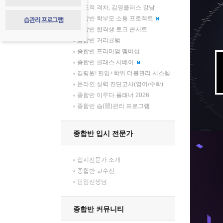
압도적 격차, 김영플러스 강남
습관리 프로그램
종합반 학부모 소통 프로젝트
종합반 합격생 토크 콘서트
종합반 커리큘럼
종합반 프리미엄 멤버십
종합반 클래스 서베이
김평원! 편입+학위 더블관리 시스템
온라인 실력 진단고사(영어/수학)
종합반 이루다 플래너 2026
종합반 습(習)관리 프로그램
종합반 입시 전문가
입시전문가 소개
종합반 교수진
담임선생님
종합반 커뮤니티