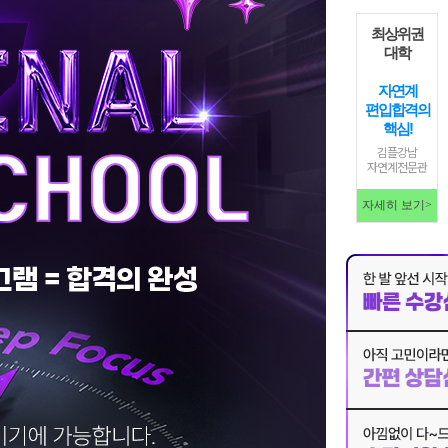
최상위권
대학
자연계
편입합격의
핵심!
김플강남
자연계전문관
자세히 보기>