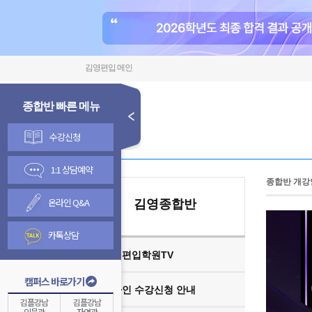
김영편입 메인
종합반 빠른 메뉴
수강신청
1:1 상담예약
종합반 개강
온라인 Q&A
김영종합반
카톡상담
김영편입학원TV
캠퍼스 바로가기
온라인 수강신청 안내
김플강남
김플강남
인문관
자연관