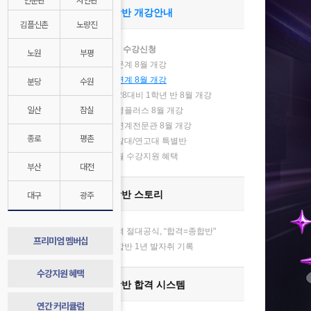
종합반 개강안내
김플신촌
노량진
8월 수강신청
노원
부평
인문계 8월 개강
분당
수원
자연계 8월 개강
2028대비 1학년 반 8월 개강
기
일산
잠실
김영플러스 8월 개강
자연계전문관 8월 개강
종로
평촌
경찰대/연고대 특별반
매월 수강지원 혜택
부산
대전
대구
광주
종합반 스토리
합격 절대공식, “합격=종합반"
프리미엄 멤버십
종합반 1년 발자취 기록
수강지원 혜택
종합반 합격 시스템
연간 커리큘럼