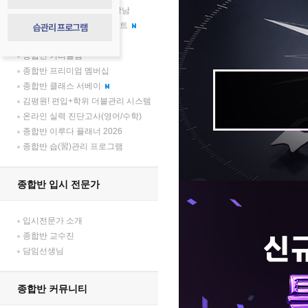
압도적 격차, 김영플러스 강남
종합반 학부모 소통 프로젝트
습관리 프로그램
종합반 합격생 토크 콘서트
종합반 커리큘럼
종합반 프리미엄 멤버십
종합반 클래스 서베이
김평원! 편입+학위 더블관리 시스템
온라인 실력 진단고사(영어/수학)
종합반 이루다 플래너 2026
종합반 습(習)관리 프로그램
종합반 입시 전문가
입시전문가 소개
종합반 교수진
담임선생님
종합반 커뮤니티