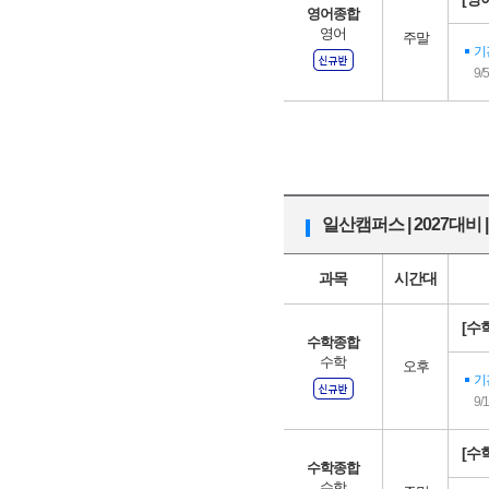
영어종합
영어
주말
기
9/
일산캠퍼스 | 2027대비 
과목
시간대
[수학
수학종합
수학
오후
기
9/
[수학
수학종합
수학