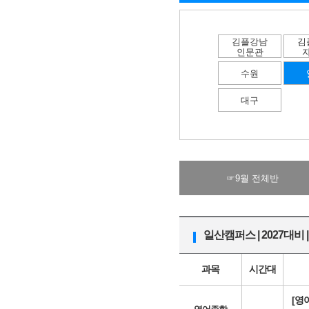
김플강남
김
인문관
수원
대구
☞9월 전체반
일산캠퍼스 | 2027대비 
과목
시간대
[영어