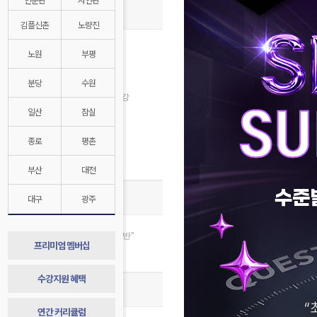
종합반 개강안내
김플신촌
노량진
8월 수강신청
노원
부평
인문계 8월 개강
자연계 8월 개강
분당
수원
2028대비 1학년 반 8월 개강
일산
잠실
김영플러스 8월 개강
자연계전문관 8월 개강
종로
평촌
경찰대/연고대 특별반
매월 수강지원 혜택
부산
대전
종합반 스토리
대구
광주
합격 절대공식, “합격=종합반"
프리미엄 멤버십
종합반 1년 발자취 기록
수강지원 혜택
종합반 합격 시스템
연간 커리큘럼