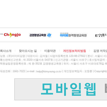
회사소개
찾아오시는 길
이용약관
개인정보처리방침
김영 저작
상호 : (주)아이비김영
대표이사 : 김석철
사업자등록번호 120-88-27562
본사 : 서울시 서
통신판매신고번호 : 제 2020-서울서초-3437호
신고기관명 : 서울시 서초구
호스팅제공자 : 
학원설립운영등록번호 : 제 원-352호 김영평생교육원 | 위치 : 서울시 서초구 서초대로78길 4
대표전화 : 1661-7022 | e-mail :
| 개인정보책임자 : 오창훈 | Copyright(c)
help@kimyoung.co.kr