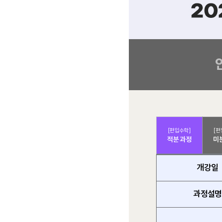
[편입수학]
[편
적분 과정
미
개강일
과정설명