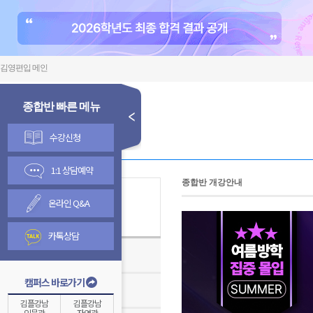
김영편입 메인
종합반 빠른 메뉴
수강신청
1:1 상담예약
종합반 개강안내
온라인 Q&A
김영종합반
카톡상담
김영편입학원TV
캠퍼스 바로가기
온라인 수강신청 안내
김플강남
김플강남
인문관
자연관