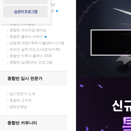
압도적 격차, 김영플러스 강남
종합반 학부모 소통 프로젝트
습관리 프로그램
종합반 합격생 토크 콘서트
종합반 커리큘럼
종합반 프리미엄 멤버십
종합반 클래스 서베이
김평원! 편입+학위 더블관리 시스템
온라인 실력 진단고사(영어/수학)
종합반 이루다 플래너 2026
종합반 습(習)관리 프로그램
종합반 입시 전문가
입시전문가 소개
종합반 교수진
담임선생님
종합반 커뮤니티