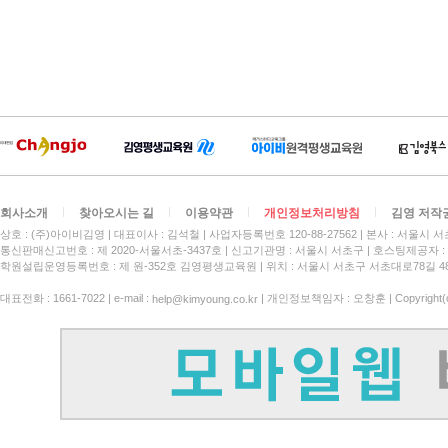
회사소개
찾아오시는 길
이용약관
개인정보처리방침
김영 저작
상호 : (주)아이비김영
대표이사 : 김석철
사업자등록번호 120-88-27562
본사 : 서울시 서
통신판매신고번호 : 제 2020-서울서초-3437호
신고기관명 : 서울시 서초구
호스팅제공자 : 
학원설립운영등록번호 : 제 원-352호 김영평생교육원 | 위치 : 서울시 서초구 서초대로78길 4
대표전화 : 1661-7022 | e-mail :
| 개인정보책임자 : 오창훈 | Copyright(c)
help@kimyoung.co.kr