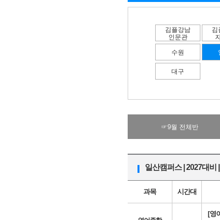
김플강남
김
인문관
수원
대구
☞9월 전체반
일산캠퍼스 | 2027대비 
과목
시간대
[영어