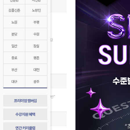
종합반 개강안내
김플신촌
노량진
8월 수강신청
노원
부평
인문계 8월 개강
자연계 8월 개강
분당
수원
2028대비 1학년 반 8월 개강
일산
잠실
김영플러스 8월 개강
자연계전문관 8월 개강
종로
평촌
경찰대/연고대 특별반
매월 수강지원 혜택
부산
대전
종합반 스토리
대구
광주
합격 절대공식, “합격=종합반"
프리미엄 멤버십
종합반 1년 발자취 기록
수강지원 혜택
종합반 합격 시스템
연간 커리큘럼