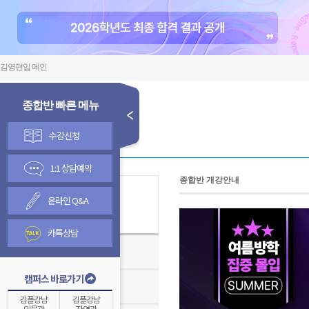
김영편입 메인
종합반 빠른 메뉴
수강신청
1:1 상담예약
종합반 개강안내
온라인 Q&A
김영종합반
카톡상담
김영편입학원TV
캠퍼스 바로가기
온라인 수강신청 안내
김플강남
김플강남
인문관
자연관