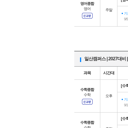
영어종합
영어
주말
기
9/
일산캠퍼스 | 2027대비 
과목
시간대
[수학
수학종합
수학
오후
기
9/
[수학
수학종합
수학