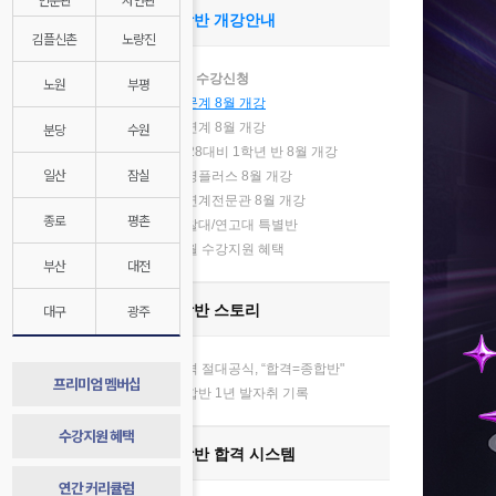
종합반 개강안내
김플신촌
노량진
8월 수강신청
노원
부평
인문계 8월 개강
분당
수원
자연계 8월 개강
2028대비 1학년 반 8월 개강
기
일산
잠실
김영플러스 8월 개강
자연계전문관 8월 개강
종로
평촌
경찰대/연고대 특별반
매월 수강지원 혜택
부산
대전
대구
광주
종합반 스토리
합격 절대공식, “합격=종합반"
프리미엄 멤버십
종합반 1년 발자취 기록
수강지원 혜택
종합반 합격 시스템
연간 커리큘럼