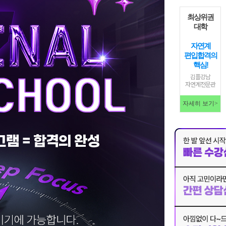
최상위권
대학
자연계
편입합격의
핵심!
김플강남
자연계전문관
자세히 보기>