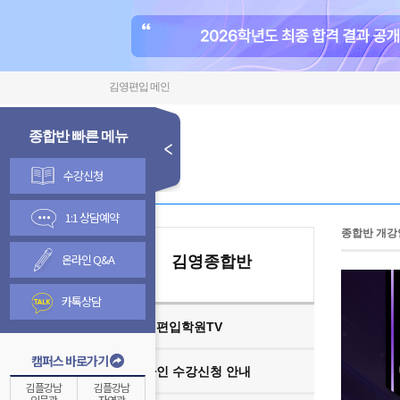
김영편입 메인
종합반 빠른 메뉴
수강신청
1:1 상담예약
종합반 개강
온라인 Q&A
김영종합반
카톡상담
김영편입학원TV
캠퍼스 바로가기
온라인 수강신청 안내
김플강남
김플강남
인문관
자연관