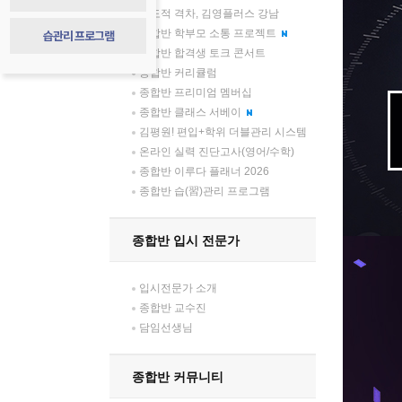
압도적 격차, 김영플러스 강남
습관리 프로그램
종합반 학부모 소통 프로젝트
종합반 합격생 토크 콘서트
종합반 커리큘럼
종합반 프리미엄 멤버십
종합반 클래스 서베이
김평원! 편입+학위 더블관리 시스템
온라인 실력 진단고사(영어/수학)
종합반 이루다 플래너 2026
종합반 습(習)관리 프로그램
종합반 입시 전문가
입시전문가 소개
종합반 교수진
담임선생님
종합반 커뮤니티