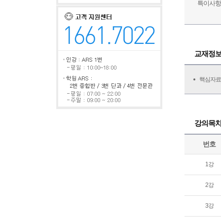
특이사항
교재정
핵심자료
강의목
번호
1강
2강
3강