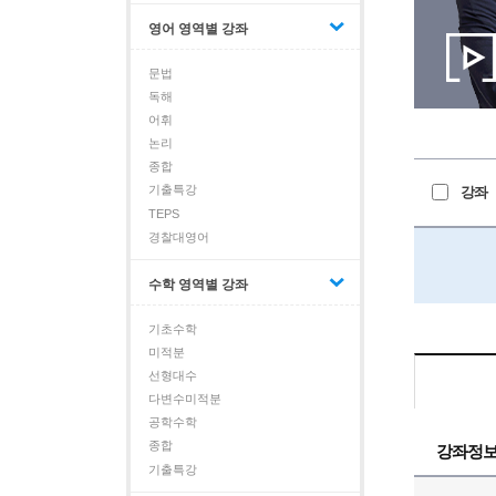
영어 영역별 강좌
문법
독해
어휘
논리
종합
기출특강
강좌
TEPS
경찰대영어
수학 영역별 강좌
기초수학
미적분
선형대수
다변수미적분
공학수학
종합
강좌정
기출특강