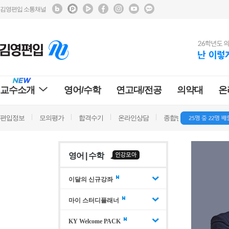
김영편입 소통채널
교수소개
영어/수학
연고대/전공
의약대
온
편입정보
모의평가
합격수기
온라인상담
종합반 방문상담
학
영어 | 수학
이달의 신규강좌
마이 스터디플래너
KY Welcome PACK