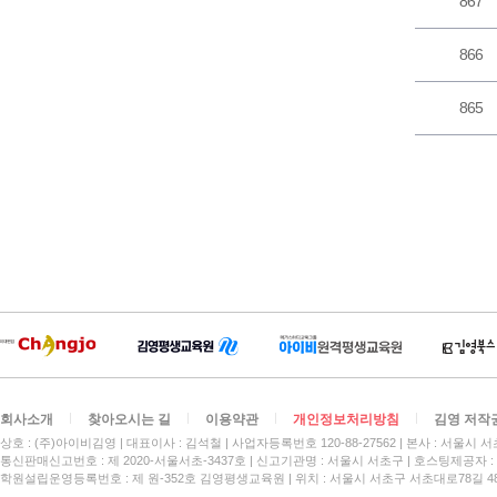
867
866
865
회사소개
찾아오시는 길
이용약관
개인정보처리방침
김영 저작
상호 : (주)아이비김영
대표이사 : 김석철
사업자등록번호 120-88-27562
본사 : 서울시 서
통신판매신고번호 : 제 2020-서울서초-3437호
신고기관명 : 서울시 서초구
호스팅제공자 : 
학원설립운영등록번호 : 제 원-352호 김영평생교육원 | 위치 : 서울시 서초구 서초대로78길 4