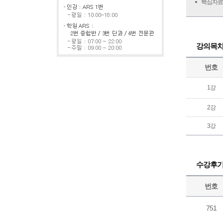
핵심자료
강의목
번호
1강
2강
3강
수강후
번호
751