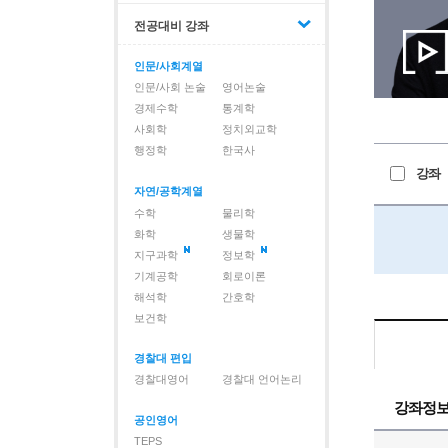
전공대비 강좌
인문/사회계열
인문/사회 논술
영어논술
경제수학
통계학
사회학
정치외교학
행정학
한국사
강좌
자연/공학계열
수학
물리학
화학
생물학
지구과학
정보학
기계공학
회로이론
해석학
간호학
보건학
경찰대 편입
경찰대영어
경찰대 언어논리
강좌정
공인영어
TEPS