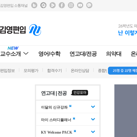
김영편입 소통채널
교수소개
영어/수학
연고대/전공
의약대
온
편입정보
모의평가
합격수기
온라인상담
종합반 방문상담
학
연고대 | 전공
이달의 신규강좌
마이 스터디플래너
KY Welcome PACK