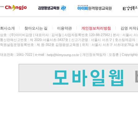
회사소개
찾아오시는 길
이용약관
개인정보처리방침
김영 저작
상호 : (주)아이비김영
대표이사 : 김석철
사업자등록번호 120-88-27562
본사 : 서울시 서
통신판매신고번호 : 제 2020-서울서초-3437호
신고기관명 : 서울시 서초구
호스팅제공자 : 
학원설립운영등록번호 : 제 원-352호 김영평생교육원 | 위치 : 서울시 서초구 서초대로78길 4
대표전화 : 1661-7022 | e-mail :
| 개인정보책임자 : 오창훈 | Copyright(c)
help@kimyoung.co.kr