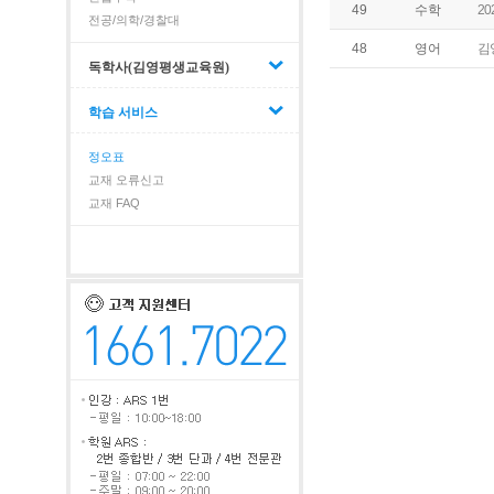
2
49
수학
전공/의학/경찰대
김
48
영어
독학사(김영평생교육원)
학습 서비스
정오표
교재 오류신고
교재 FAQ