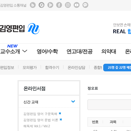
김영편입 소통채널
교수소개
영어/수학
연고대/전공
의약대
온
편입정보
모의평가
합격수기
온라인상담
종합반 방문상담
학
온라인서점
정오표
신간 교재
김영편입 영어 구문독해
김영편입 영어 문법 이론
번호
과목
해독제 Vol.1 / Vol.2