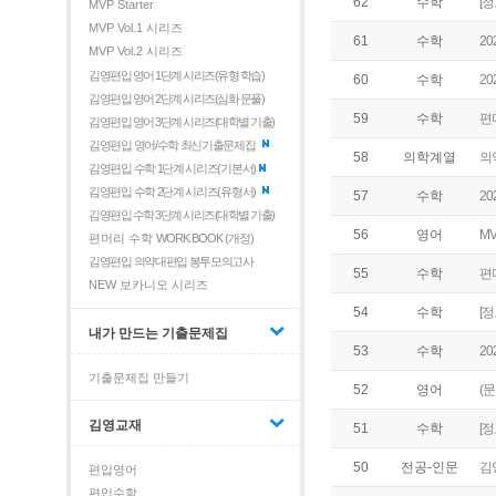
[
62
수학
MVP Starter
MVP Vol.1 시리즈
2
61
수학
MVP Vol.2 시리즈
김영편입 영어 1단계 시리즈(유형 학습)
20
60
수학
김영편입 영어 2단계 시리즈(심화 문풀)
편
59
수학
김영편입 영어 3단계 시리즈(대학별 기출)
김영편입 영어/수학 최신기출문제집
의
58
의학계열
김영편입 수학 1단계 시리즈(기본서)
김영편입 수학 2단계 시리즈(유형서)
2
57
수학
김영편입 수학 3단계 시리즈(대학별 기출)
MV
56
영어
편머리 수학
WORK BOOK (개정)
김영편입 의약대편입 봉투모의고사
편
55
수학
NEW 보카니오 시리즈
[
54
수학
내가 만드는 기출문제집
2
53
수학
기출문제집 만들기
(
52
영어
김영교재
[
51
수학
김
50
전공-인문
편입영어
편입수학