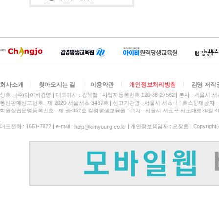
회사소개
찾아오시는 길
이용약관
개인정보처리방침
김영 저작
상호 : (주)아이비김영
대표이사 : 김석철
사업자등록번호 120-88-27562
본사 : 서울시 서
통신판매신고번호 : 제 2020-서울서초-3437호
신고기관명 : 서울시 서초구
호스팅제공자 : 
학원설립운영등록번호 : 제 원-352호 김영평생교육원 | 위치 : 서울시 서초구 서초대로78길 4
대표전화 : 1661-7022 | e-mail :
| 개인정보책임자 : 오창훈 | Copyright(c)
help@kimyoung.co.kr