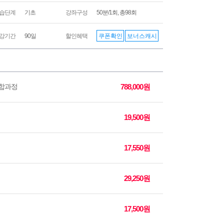
습단계
기초
강좌구성
50분/1회, 총98회
쿠폰확인
보너스캐시
강기간
90일
할인혜택
 통합과정
788,000원
19,500원
17,550원
29,250원
17,500원