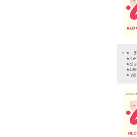
★그 동
★수준 
★전 영
★압도적
★많은 