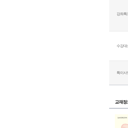
강좌특
수강대
특이사
교재정