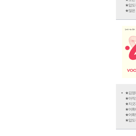
★압도적
★많은 
★김영편
★아직도
★지긋지
★어휘
★어휘만
★압도적