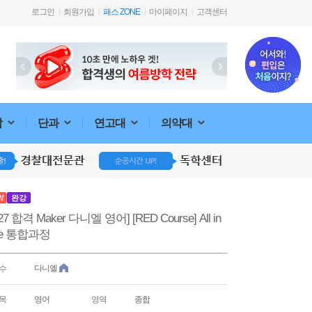
로그인
회원가입
패스 ZONE
마이페이지
고객센터
합
단과
연고대
의약대
W
완강
027 합격 Maker 다니엘 영어] [RED Course] All in
e 통합과정
다니엘
수
목
영어
영역
종합