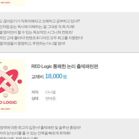
도 끊어읽기가 직독직해라고 오해하고 공부하고 있다!?
처럼 읽는 독시에 이해하는, 말 그대로 직.독.직.해!
 영어만이 할 수 있는 독보적인 시그니쳐 컨텐츠!
인 교재 퀄리티! 컨텐츠 & 디자인 모두 최고를 지향한다!
합격생들이 증명하고, 추천하는 다니엘 영어!
RED Logic 통쾌한 논리 출제패턴편
18,000
교재비
원
저자
다니엘
상태
판매중
영역에 대한 최고의 입문서! 출제패턴 및 솔루션 총망라!
의 눈! 논리를 풀 수 있는 안목을 빠르게 최적화!
문항 어휘, 전문 해설 수록!