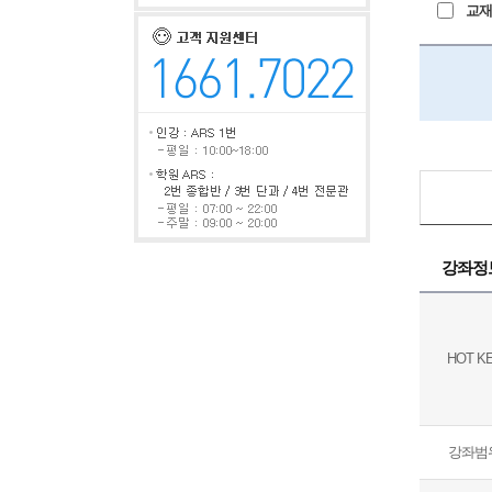
교재+
강좌정
HOT K
강좌범