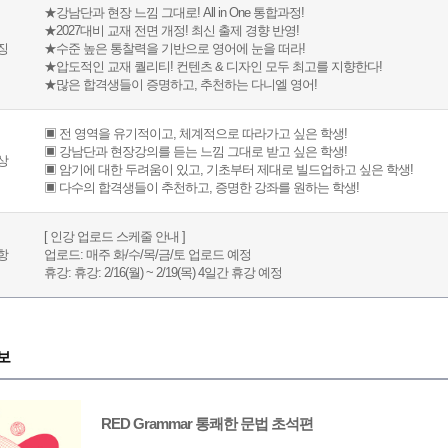
★강남단과 현장 느낌 그대로! All in One 통합과정!
★2027대비 교재 전면 개정! 최신 출제 경향 반영!
징
★수준 높은 통찰력을 기반으로 영어에 눈을 떠라!
★압도적인 교재 퀄리티! 컨텐츠 & 디자인 모두 최고를 지향한다!
★많은 합격생들이 증명하고, 추천하는 다니엘 영어!
▣ 전 영역을 유기적이고, 체계적으로 따라가고 싶은 학생!
▣ 강남단과 현장강의를 듣는 느낌 그대로 받고 싶은 학생!
상
▣ 암기에 대한 두려움이 있고, 기초부터 제대로 빌드업하고 싶은 학생!
▣ 다수의 합격생들이 추천하고, 증명한 강좌를 원하는 학생!
[ 인강 업로드 스케줄 안내 ]
항
업로드: 매주 화/수/목/금/토 업로드 예정
휴강: 휴강: 2/16(월) ~ 2/19(목) 4일간 휴강 예정
보
RED Grammar 통쾌한 문법 초석편