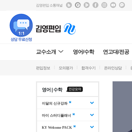
김영편입 소통채널
교수소개
영어/수학
연고대/전공
편입정보
모의평가
합격수기
온라인상담
영어 | 수학
이달의 신규강좌
마이 스터디플래너
KY Welcome PACK