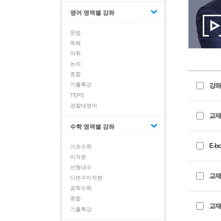
영어 영역별 강좌
문법
독해
어휘
논리
종합
기출특강
강좌
TEPS
경찰대영어
교재
수학 영역별 강좌
E-b
기초수학
미적분
선형대수
교재+
다변수미적분
공학수학
종합
교재
기출특강