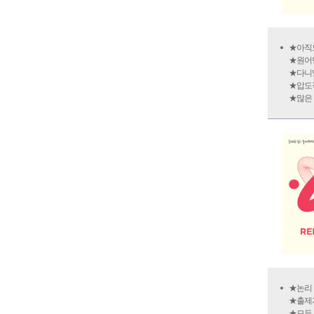
★아직
★원어민
★다니엘
★압도적
★많은 
★논리 
★출제자
★모든 