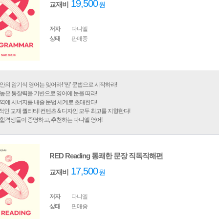
19,500
교재비
원
저자
다니엘
상태
판매중
안의 암기식 영어는 잊어라! ‘찐’ 문법으로 시작하라!
높은 통찰력을 기반으로 영어에 눈을 떠라!
역에 시너지를 내줄 문법 세계로 초대한다!
인 교재 퀄리티! 컨텐츠 & 디자인 모두 최고를 지향한다!
합격생들이 증명하고, 추천하는 다니엘 영어!
RED Reading 통쾌한 문장 직독직해편
17,500
교재비
원
저자
다니엘
상태
판매중