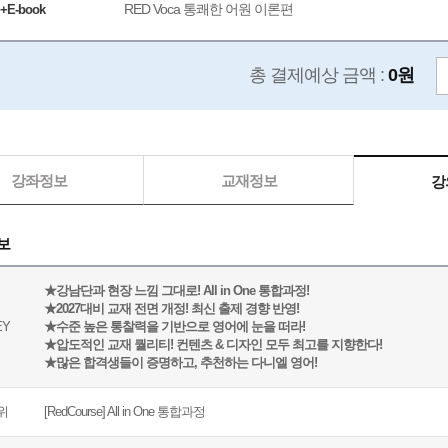
RED Voca 통쾌한 어원 이론편
E-book
총 결제예상 금액 :
0원
강좌정보
교재정보
강
보
★강남단과 현장 느낌 그대로! All in One 통합과정!
★2027대비 교재 전면 개정! 최신 출제 경향 반영!
EY
★수준 높은 통찰력을 기반으로 영어에 눈을 떠라!
★압도적인 교재 퀄리티! 컨텐츠 & 디자인 모두 최고를 지향한다!
★많은 합격생들이 증명하고, 추천하는 다니엘 영어!
위
[RedCourse] All in One 통합과정