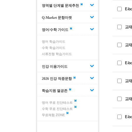
영역별 단계별 문제추천
E-b
Q-Market 문항마켓
교재+
영어/수학 가이드
영어 학습가이드
교재
수학 학습가이드
서류전형 학습가이드
E-b
인강 이용가이드
2026 인강 적중문항
교재+
학습지원 열공존
교재
영어 무료 진단테스트
수학 무료 진단테스트
무료체험 ZONE
E-b