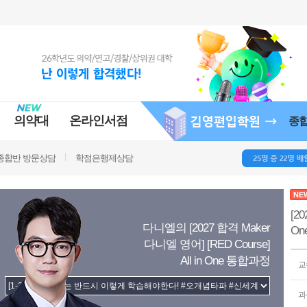
의약대
온라인서점
종
종합반 방문상담
학점은행제상담
NE
[2
다니엘의 [2027 합격 Maker
On
다니엘 영어] [RED Course]
All in One 통합과정
교
과