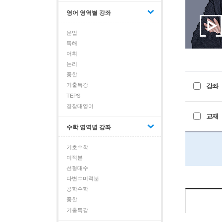
영어 영역별 강좌
문법
독해
어휘
논리
종합
기출특강
강좌
TEPS
경찰대영어
교재
수학 영역별 강좌
기초수학
미적분
선형대수
다변수미적분
공학수학
종합
기출특강