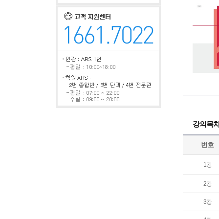
강의목
번호
1강
2강
3강