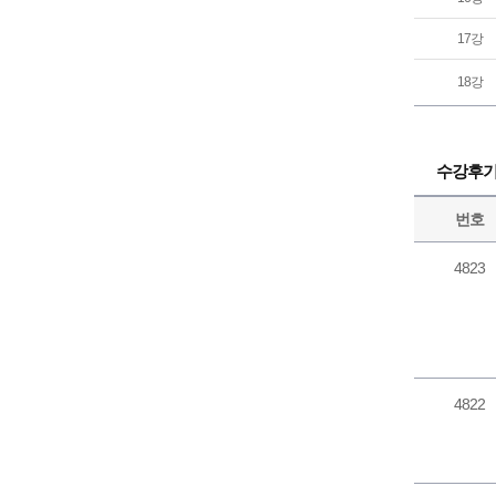
17강
18강
수강후
번호
4823
4822