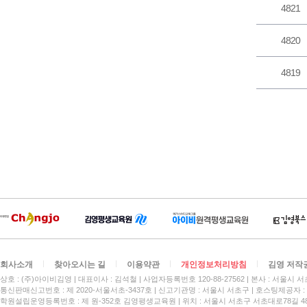
4821
4820
4819
회사소개
찾아오시는 길
이용약관
개인정보처리방침
김영 저작
상호 : (주)아이비김영
대표이사 : 김석철
사업자등록번호 120-88-27562
본사 : 서울시 서
통신판매신고번호 : 제 2020-서울서초-3437호
신고기관명 : 서울시 서초구
호스팅제공자 : 
학원설립운영등록번호 : 제 원-352호 김영평생교육원 | 위치 : 서울시 서초구 서초대로78길 4