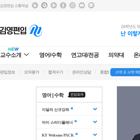
김영편입 소통채널
교수소개
영어/수학
연고대/전공
의약대
온
편입정보
모의평가
합격수기
온라인상담
종합반 방문상담
학
영어 | 수학
이달의 신규강좌
마이 스터디플래너
KY Welcome PACK