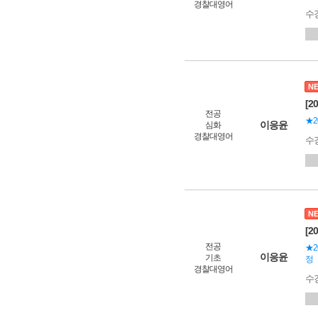
경찰대영어
수
N
[2
전공
★2
이응윤
심화
경찰대영어
수
N
[2
전공
★2
이응윤
기초
정
경찰대영어
수