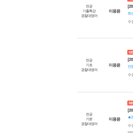
[2
전공
이응윤
기출특강
최신
경찰대영어
수
N
[2
전공
이응윤
기초
인문
경찰대영어
수
N
[2
전공
★2
이응윤
기본
경찰대영어
수