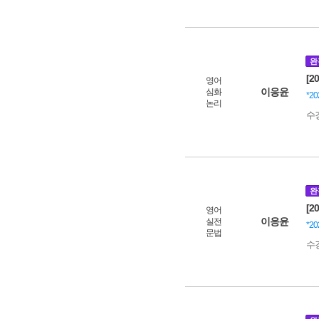
완
[2
영어
이응윤
심화
*2
논리
수
완
[2
영어
이응윤
실전
*2
문법
수