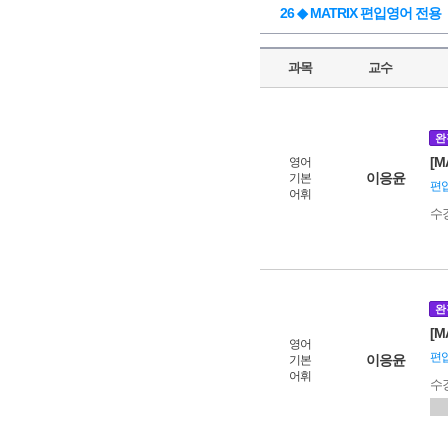
26 ◆ MATRIX 편입영어 전용
과목
교수
완
[M
영어
이응윤
기본
편입
어휘
수
완
[M
영어
편입
이응윤
기본
어휘
수