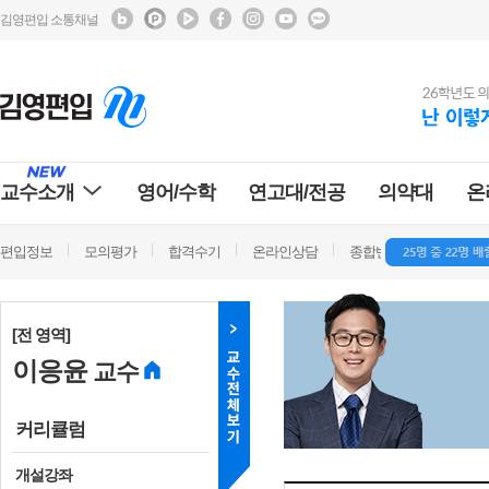
김영편입 소통채널
교수소개
영어/수학
연고대/전공
의약대
온
편입정보
모의평가
합격수기
온라인상담
종합반 방문상담
학
[전 영역]
이응윤
교수
커리큘럼
개설강좌