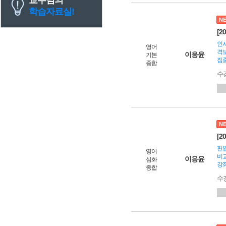
학습자료실!
N
[2
인서
영어
격보
이응윤
기본
집중
종합
수
N
[2
편입
영어
비교
이응윤
심화
강좌
종합
수