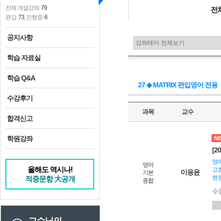
전체 개설강좌:
79
전
완강:
73
, 진행중:
6
공지사항
학습 자료실
학습 Q&A
27 ◆ MATRIX 편입영어 전용
수강후기
과목
교수
합격신고
학원강좌
N
[2
영어
영어
올해도 역시나!
고효
이응윤
기본
현장
적중문항 大공개
종합
수
교수님의