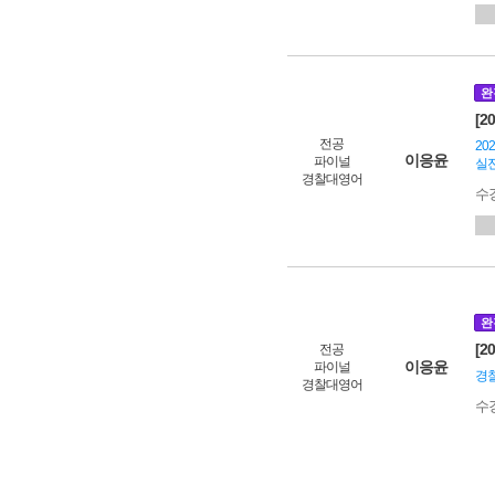
완
[2
전공
20
이응윤
파이널
실
경찰대영어
수
완
[2
전공
이응윤
파이널
경찰
경찰대영어
수