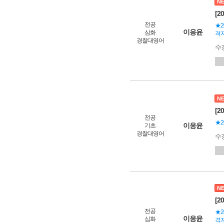
N
[2
전공
★2
이응윤
심화
격자
경찰대영어
수
N
[2
전공
★2
이응윤
기초
경찰대영어
수
N
[2
전공
★2
이응윤
심화
격자