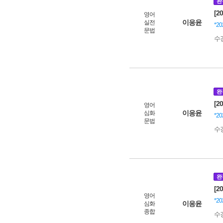
완
[2
영어
이응윤
실전
*2
문법
수
완
[2
영어
이응윤
심화
*2
문법
수
완
[2
영어
*2
이응윤
심화
종합
수