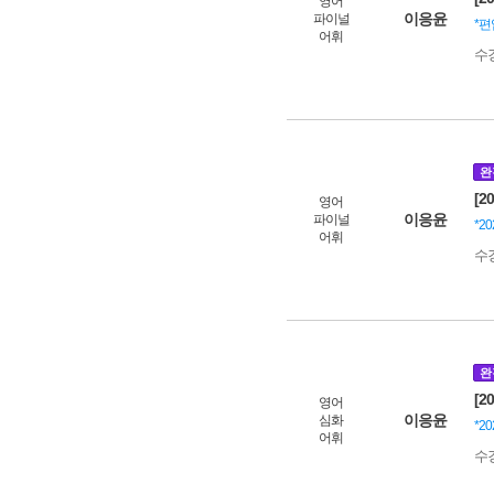
영어
이응윤
파이널
*편
어휘
수
완
[2
영어
이응윤
파이널
*2
어휘
수
완
[2
영어
이응윤
심화
*2
어휘
수