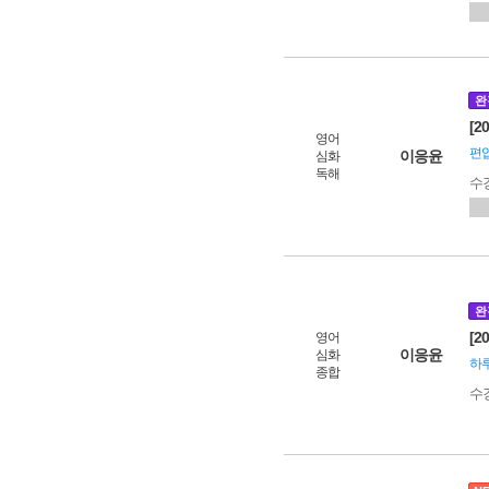
완
[2
영어
편입
이응윤
심화
독해
수
완
[2
영어
이응윤
심화
하루
종합
수