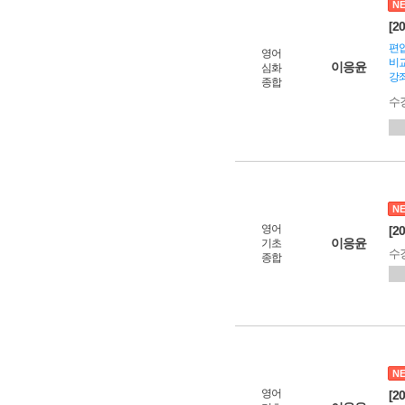
N
[2
편입
영어
비교
이응윤
심화
강좌
종합
수
N
영어
[2
이응윤
기초
수
종합
N
영어
[2