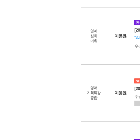
완
[2
영어
이응윤
심화
*2
어휘
수
N
영어
[2
이응윤
기획특강
수
종합