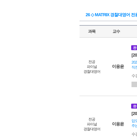
26 ◇ MATRIX 경찰대영어 전
과목
교수
완
[2
전공
20
이응윤
파이널
직
경찰대영어
수
완
[2
전공
압도
이응윤
파이널
주는
경찰대영어
수