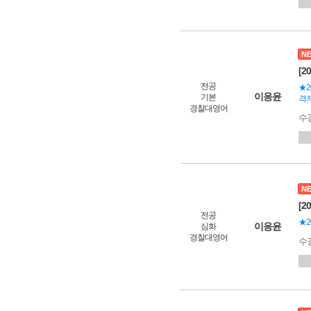
N
[2
전공
★2
이응윤
기본
격자
경찰대영어
수
N
[2
전공
★2
이응윤
심화
경찰대영어
수