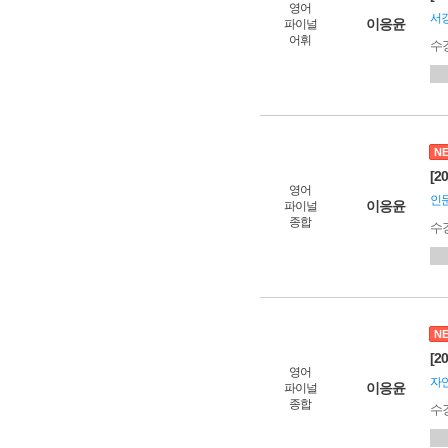
영어
서강
이응윤
파이널
어휘
수
N
[2
영어
인문
이응윤
파이널
종합
수
N
[2
영어
자
이응윤
파이널
종합
수