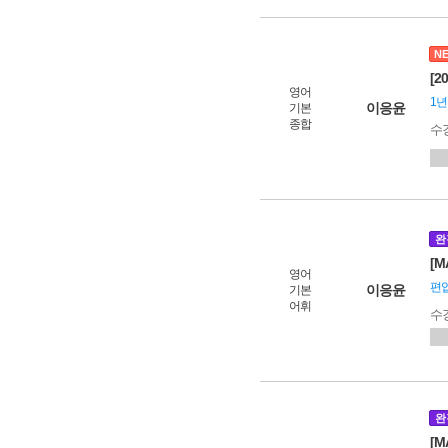
N
[2
영어
1년
이응윤
기본
종합
수
완
[M
영어
편입
이응윤
기본
어휘
수
완
[M