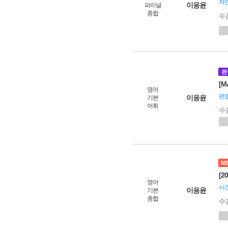
자연
이응윤
파이널
종합
수
완
[M
영어
편입
이응윤
기본
어휘
수
N
[2
영어
시간
이응윤
기본
종합
수