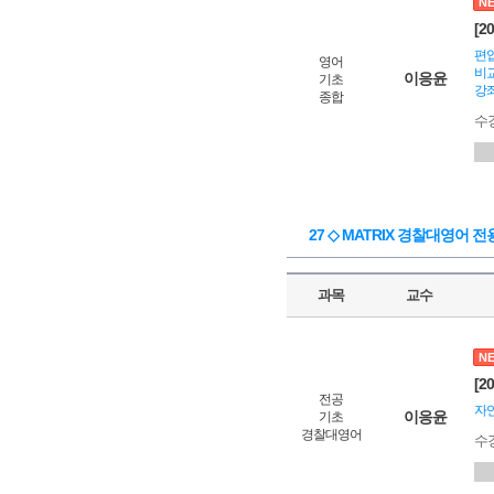
N
[2
편입
영어
비교
이응윤
기초
강좌
종합
수
27 ◇ MATRIX 경찰대영어 전
과목
교수
N
[2
전공
자
이응윤
기초
경찰대영어
수