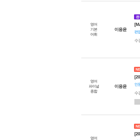
완
[M
영어
이응윤
기본
편입
어휘
수
N
[2
영어
인문
이응윤
파이널
종합
수
N
[2
영어