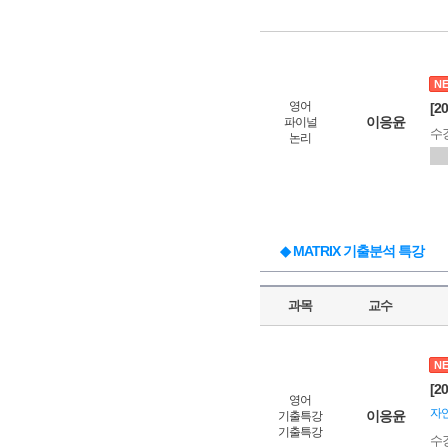
N
영어
[2
이응윤
파이널
수
논리
◆ MATRIX 기출분석 특강
과목
교수
N
[2
영어
자연
이응윤
기출특강
기출특강
수