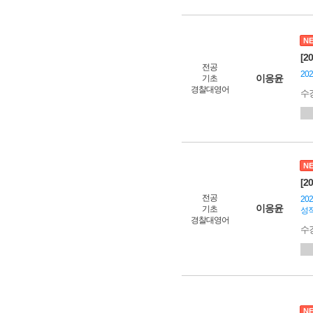
N
[2
전공
20
이응윤
기초
경찰대영어
수
N
[2
전공
20
이응윤
기초
성
경찰대영어
수
N