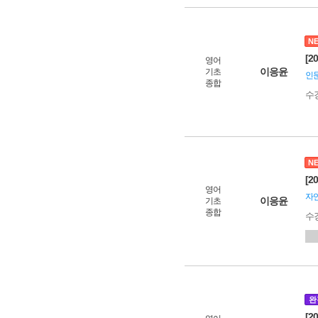
N
[2
영어
이응윤
기초
인문
종합
수
N
[2
영어
자
이응윤
기초
종합
수
완
[2