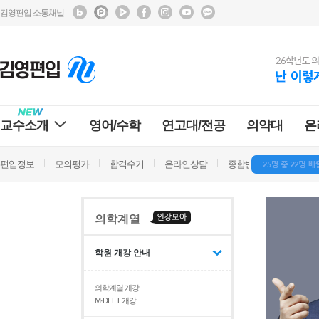
김영편입 소통채널
교수소개
영어/수학
연고대/전공
의약대
온
편입정보
모의평가
합격수기
온라인상담
종합반 방문상담
학
의학계열
학원 개강 안내
의학계열 개강
M·DEET 개강