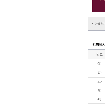
편입 유
강의목
번호
0강
1강
2강
3강
4강