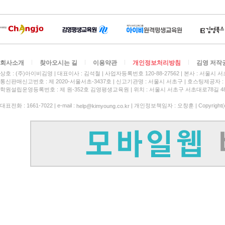
회사소개
찾아오시는 길
이용약관
개인정보처리방침
김영 저작
상호 : (주)아이비김영
대표이사 : 김석철
사업자등록번호 120-88-27562
본사 : 서울시 서
통신판매신고번호 : 제 2020-서울서초-3437호
신고기관명 : 서울시 서초구
호스팅제공자 : 
학원설립운영등록번호 : 제 원-352호 김영평생교육원 | 위치 : 서울시 서초구 서초대로78길 4
대표전화 : 1661-7022 | e-mail :
| 개인정보책임자 : 오창훈 | Copyright(c)
help@kimyoung.co.kr