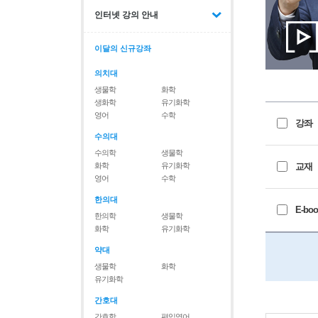
인터넷 강의 안내
이달의 신규강좌
의치대
생물학
화학
생화학
유기화학
영어
수학
강좌
수의대
수의학
생물학
화학
유기화학
교재
영어
수학
한의대
E-boo
한의학
생물학
화학
유기화학
약대
생물학
화학
유기화학
간호대
간호학
편입영어