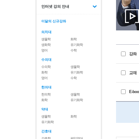
인터넷 강의 안내
이달의 신규강좌
의치대
생물학
화학
생화학
유기화학
영어
수학
강좌
수의대
수의학
생물학
화학
유기화학
교재
영어
수학
한의대
E-boo
한의학
생물학
화학
유기화학
약대
생물학
화학
유기화학
간호대
간호학
편입영어