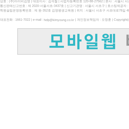
상호 : (주)아이비김영
대표이사 : 김석철
사업자등록번호 120-88-27562
본사 : 서울시 서
통신판매신고번호 : 제 2020-서울서초-3437호
신고기관명 : 서울시 서초구
호스팅제공자 : 
학원설립운영등록번호 : 제 원-352호 김영평생교육원 | 위치 : 서울시 서초구 서초대로78길 4
대표전화 : 1661-7022 | e-mail :
| 개인정보책임자 : 오창훈 | Copyright(c)
help@kimyoung.co.kr