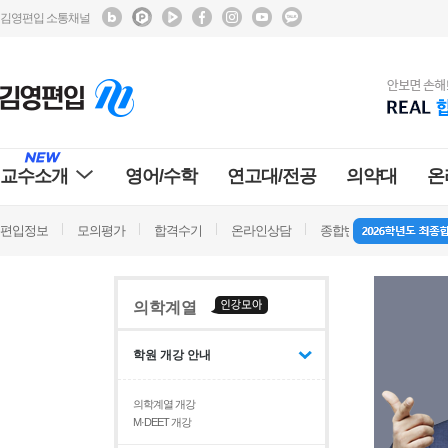
김영편입 소통채널
교수소개
영어/수학
연고대/전공
의약대
온
편입정보
모의평가
합격수기
온라인상담
종합반 방문상담
학
의학계열
학원 개강 안내
의학계열 개강
M·DEET 개강