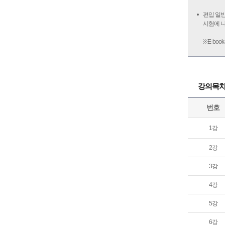
편입 일반
시험에 
※E-bo
강의목
번호
1강
2강
3강
4강
5강
6강