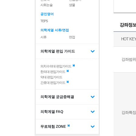
사회논술
생물
공인영어
TEPS
강좌정
의학계열 서류/면접
서류
면접
HOT KE
의학계열 편입 가이드
강좌범위
의치수의대 편입가이드
한의대 편입가이드
약대 편입가이드
간호대 편입가이드
의학계열 궁금증해결
의학계열 FAQ
강좌특징
무료체험 ZONE