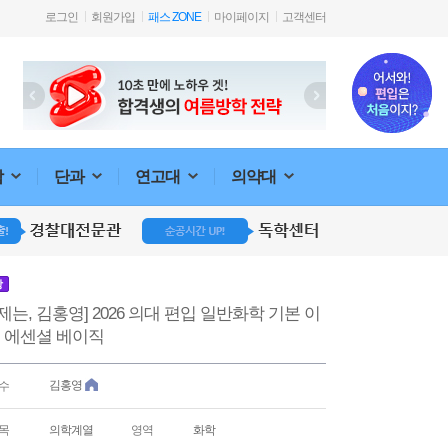
로그인
회원가입
패스 ZONE
마이페이지
고객센터
합
단과
연고대
의약대
강
제는, 김홍영] 2026 의대 편입 일반화학 기본 이
: 에센셜 베이직
김홍영
수
목
의학계열
영역
화학