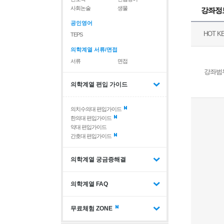
사회논술
생물
강좌정
공인영어
HOT K
TEPS
의학계열 서류/면접
서류
면접
강좌범
의학계열 편입 가이드
의치수의대 편입가이드
한의대 편입가이드
약대 편입가이드
간호대 편입가이드
의학계열 궁금증해결
의학계열 FAQ
무료체험 ZONE