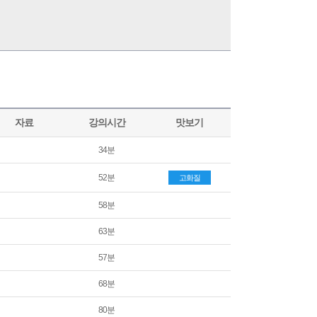
자료
강의시간
맛보기
34분
52분
고화질
58분
63분
57분
68분
80분