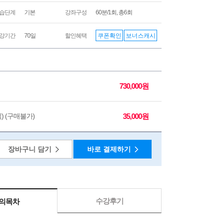
습단계
기본
강좌구성
60분/1회, 총6회
쿠폰확인
보너스캐시
강기간
70일
할인혜택
730,000원
직) (구매불가)
35,000원
장바구니 담기
바로 결제하기
수강후기
의목차