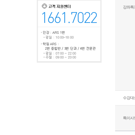
강좌특
수강대
특이사