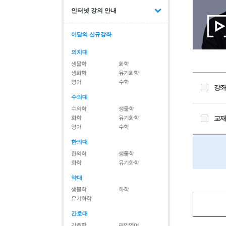
인터넷 강의 안내
이달의 신규강좌
의치대
생물학
화학
생화학
유기화학
영어
수학
강좌
수의대
수의학
생물학
화학
유기화학
교재
영어
수학
한의대
한의학
생물학
화학
유기화학
약대
생물학
화학
유기화학
간호대
간호학
편입영어