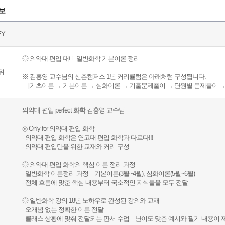
보
EY
◎ 의약대 편입 대비 일반화학 기본이론 정리
위
※ 김홍영 교수님의 신촌캠퍼스 1년 커리큘럼은 아래처럼 구성됩니다.
[기초이론 → 기본이론 → 심화이론 → 기출문제풀이 → 단원별 문제풀이 
의약대 편입 perfect 화학 김홍영 교수님
◎ Only for 의약대 편입 화학
- 의약대 편입 화학은 연고대 편입 화학과 다르다!!!
- 의약대 편입만을 위한 교재와 커리 구성
◎ 의약대 편입 화학의 핵심 이론 정리 과정
- 일반화학 이론정리 과정 – 기본이론(3월~4월), 심화이론(5월~6월)
- 전체 흐름에 맞춘 핵심 내용부터 국소적인 지식들을 모두 전달
◎ 일반화학 강의 18년 노하우로 완성된 강의와 교재
- 오개념 없는 정확한 이론 전달
- 클래스 상황에 맞춰 전달되는 판서 수업 – 난이도 맞춘 예시와 필기 내용이 