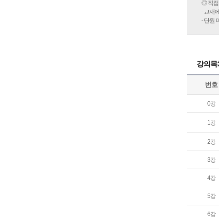
◎ 직접
- 교재
- 단원
강의목
번호
0강
1강
2강
3강
4강
5강
6강