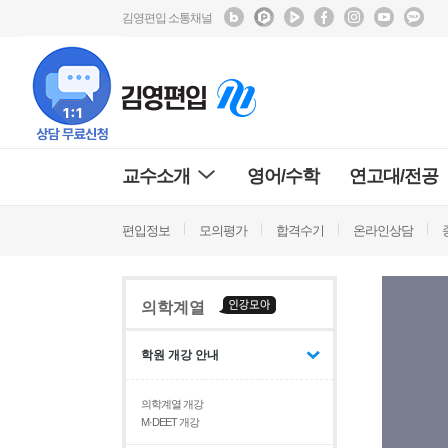
김영편입 소통채널
교수소개
영어/수학
연고대/전공
편입정보
모의평가
합격수기
온라인상담
의학계열
학원 개강 안내
의학계열 개강
M·DEET 개강