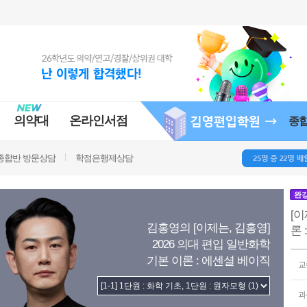
의약대
온라인서점
종
종합반 방문상담
학점은행제상담
완
[이
김홍영의 [이제는, 김홍영]
론 
2026 의대 편입 일반화학
기본 이론 : 에센셜 베이직
교
과