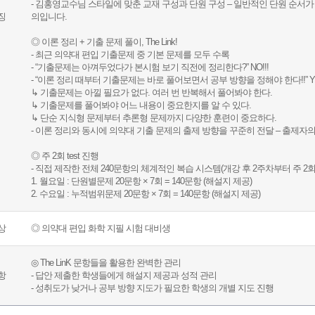
- 김홍영교수님 스타일에 맞춘 교재 구성과 단원 구성 – 일반적인 단원 순서가
징
의입니다.
◎ 이론 정리 + 기출 문제 풀이, The Link!
- 최근 의약대 편입 기출문제 중 기본 문제를 모두 수록
- “기출문제는 아껴두었다가 본시험 보기 직전에 정리한다?” NO!!!
- “이론 정리 때부터 기출문제는 바로 풀어보면서 공부 방향을 정해야 한다!!” YES
↳ 기출문제는 아낄 필요가 없다. 여러 번 반복해서 풀어봐야 한다.
↳ 기출문제를 풀어봐야 어느 내용이 중요한지를 알 수 있다.
↳ 단순 지식형 문제부터 추론형 문제까지 다양한 훈련이 중요하다.
- 이론 정리와 동시에 의약대 기출 문제의 출제 방향을 꾸준히 전달 – 출제자
◎ 주 2회 test 진행
- 직접 제작한 전체 240문항의 체계적인 복습 시스템(개강 후 2주차부터 주 2회
1. 월요일 : 단원별문제 20문항 × 7회 = 140문항 (해설지 제공)
2. 수요일 : 누적범위문제 20문항 × 7회 = 140문항 (해설지 제공)
상
◎ 의약대 편입 화학 지필 시험 대비생
◎ The LinK 문항들을 활용한 완벽한 관리
항
- 답안 제출한 학생들에게 해설지 제공과 성적 관리
- 성취도가 낮거나 공부 방향 지도가 필요한 학생의 개별 지도 진행