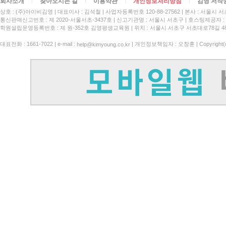
회사소개
찾아오시는 길
이용약관
개인정보처리방침
김영 저작
상호 : (주)아이비김영
대표이사 : 김석철
사업자등록번호 120-88-27562
본사 : 서울시 서
통신판매신고번호 : 제 2020-서울서초-3437호
신고기관명 : 서울시 서초구
호스팅제공자 : 
학원설립운영등록번호 : 제 원-352호 김영평생교육원 | 위치 : 서울시 서초구 서초대로78길 4
대표전화 : 1661-7022 | e-mail :
| 개인정보책임자 : 오창훈 | Copyright(c)
help@kimyoung.co.kr