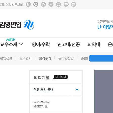
김영편입 소통채널
교수소개
영어/수학
연고대/전공
의약대
온
편입정보
모의평가
합격수기
온라인상담
종합반 방문상담
학
의학계열
학원 개강 안내
의학계열 개강
M·DEET 개강