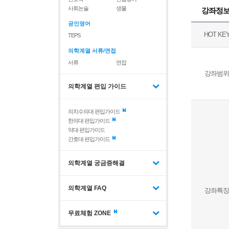
사회논술
생물
강좌정
공인영어
HOT KE
TEPS
의학계열 서류/면접
서류
면접
강좌범위
의학계열 편입 가이드
의치수의대 편입가이드
한의대 편입가이드
약대 편입가이드
간호대 편입가이드
의학계열 궁금증해결
의학계열 FAQ
강좌특징
무료체험 ZONE