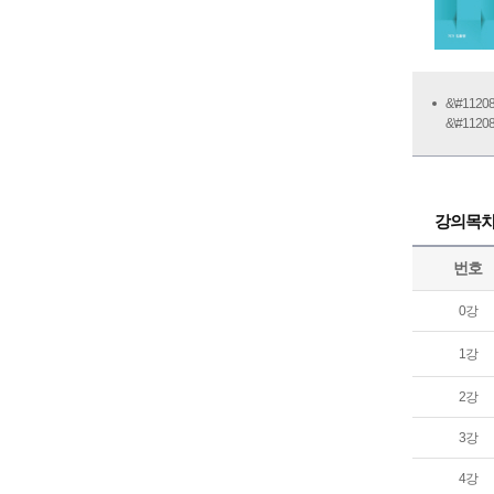
&\#11
&\#11
강의목
번호
0강
1강
2강
3강
4강