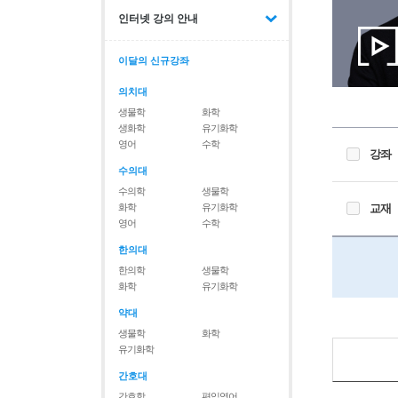
인터넷 강의 안내
이달의 신규강좌
의치대
생물학
화학
생화학
유기화학
영어
수학
강좌
수의대
수의학
생물학
화학
유기화학
교재
영어
수학
한의대
한의학
생물학
화학
유기화학
약대
생물학
화학
유기화학
간호대
간호학
편입영어