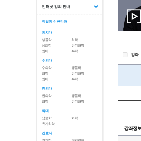
인터넷 강의 안내
이달의 신규강좌
의치대
생물학
화학
생화학
유기화학
영어
수학
강좌
수의대
수의학
생물학
화학
유기화학
영어
수학
한의대
한의학
생물학
화학
유기화학
약대
생물학
화학
유기화학
강좌정
간호대
간호학
편입영어