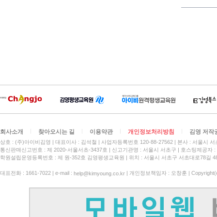
회사소개
찾아오시는 길
이용약관
개인정보처리방침
김영 저작
상호 : (주)아이비김영
대표이사 : 김석철
사업자등록번호 120-88-27562
본사 : 서울시 서
통신판매신고번호 : 제 2020-서울서초-3437호
신고기관명 : 서울시 서초구
호스팅제공자 : 
학원설립운영등록번호 : 제 원-352호 김영평생교육원 | 위치 : 서울시 서초구 서초대로78길 4
대표전화 : 1661-7022 | e-mail :
| 개인정보책임자 : 오창훈 | Copyright(c)
help@kimyoung.co.kr