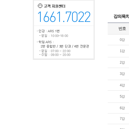
강의목
번호
0강
1강
2강
3강
4강
5강
6강
7강