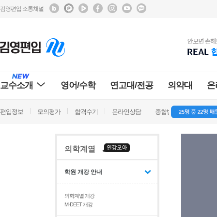
김영편입 소통채널
교수소개
영어/수학
연고대/전공
의약대
온
편입정보
모의평가
합격수기
온라인상담
종합반 방문상담
학
의학계열
학원 개강 안내
의학계열 개강
M·DEET 개강