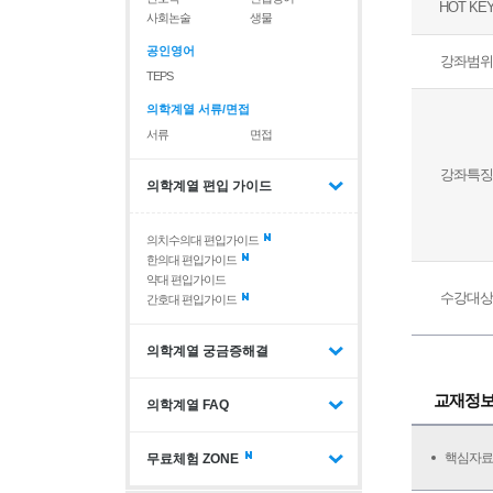
HOT KE
사회논술
생물
공인영어
강좌범위
TEPS
의학계열 서류/면접
서류
면접
강좌특징
의학계열 편입 가이드
의치수의대 편입가이드
한의대 편입가이드
약대 편입가이드
수강대상
간호대 편입가이드
의학계열 궁금증해결
교재정
의학계열 FAQ
핵심자료
무료체험 ZONE