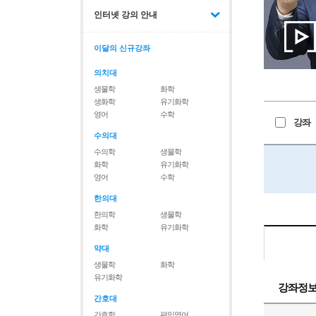
인터넷 강의 안내
이달의 신규강좌
의치대
생물학
화학
생화학
유기화학
영어
수학
강좌
수의대
수의학
생물학
화학
유기화학
영어
수학
한의대
한의학
생물학
화학
유기화학
약대
생물학
화학
유기화학
강좌정
간호대
간호학
편입영어