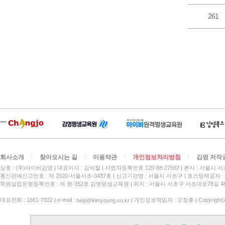
261
회사소개
찾아오시는 길
이용약관
개인정보처리방침
김영 저작
상호 : (주)아이비김영
대표이사 : 김석철
사업자등록번호 120-88-27562
본사 : 서울시 서
통신판매신고번호 : 제 2020-서울서초-3437호
신고기관명 : 서울시 서초구
호스팅제공자 : 
학원설립운영등록번호 : 제 원-352호 김영평생교육원 | 위치 : 서울시 서초구 서초대로78길 4
대표전화 : 1661-7022 | e-mail :
| 개인정보책임자 : 오창훈 | Copyright(c)
help@kimyoung.co.kr