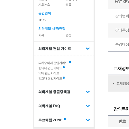
HOT KE
사회논술
생물
공인영어
강좌범위
TEPS
의학계열 서류/면접
강좌특징
서류
면접
수강대상
의학계열 편입 가이드
의치수의대 편입가이드
교재정
한의대 편입가이드
약대 편입가이드
간호대 편입가이드
교재없음
의학계열 궁금증해결
의학계열 FAQ
강의목
무료체험 ZONE
번호