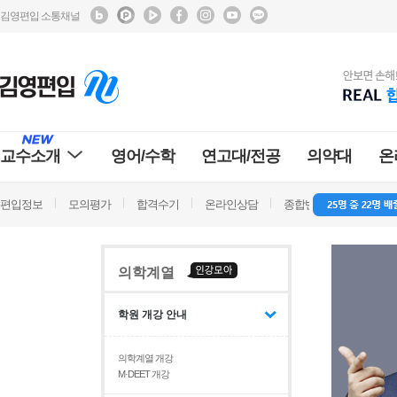
김영편입 소통채널
교수소개
영어/수학
연고대/전공
의약대
온
편입정보
모의평가
합격수기
온라인상담
종합반 방문상담
학
의학계열
학원 개강 안내
의학계열 개강
M·DEET 개강