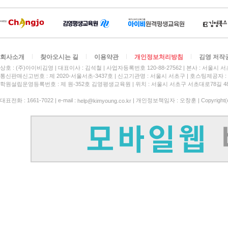
회사소개
찾아오시는 길
이용약관
개인정보처리방침
김영 저작
상호 : (주)아이비김영
대표이사 : 김석철
사업자등록번호 120-88-27562
본사 : 서울시 서
통신판매신고번호 : 제 2020-서울서초-3437호
신고기관명 : 서울시 서초구
호스팅제공자 : 
학원설립운영등록번호 : 제 원-352호 김영평생교육원 | 위치 : 서울시 서초구 서초대로78길 4
대표전화 : 1661-7022 | e-mail :
| 개인정보책임자 : 오창훈 | Copyright(c)
help@kimyoung.co.kr