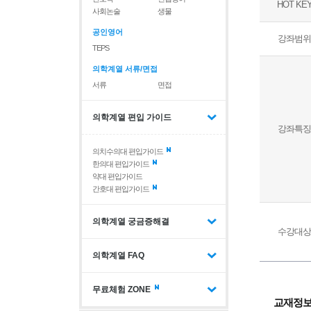
HOT KE
사회논술
생물
공인영어
강좌범위
TEPS
의학계열 서류/면접
서류
면접
의학계열 편입 가이드
강좌특징
의치수의대 편입가이드
한의대 편입가이드
약대 편입가이드
간호대 편입가이드
의학계열 궁금증해결
수강대상
의학계열 FAQ
무료체험 ZONE
교재정