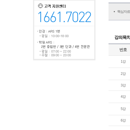
핵심자료
강의목
번호
1강
2강
3강
4강
5강
6강