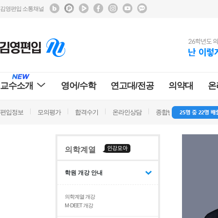
김영편입 소통채널
교수소개
영어/수학
연고대/전공
의약대
온
편입정보
모의평가
합격수기
온라인상담
종합반 방문상담
학
의학계열
학원 개강 안내
의학계열 개강
M·DEET 개강