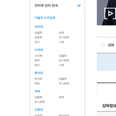
인터넷 강의 안내
이달의 신규강좌
의치대
생물학
화학
생화학
유기화학
영어
수학
강좌
수의대
수의학
생물학
화학
유기화학
영어
수학
한의대
한의학
생물학
화학
유기화학
약대
생물학
화학
유기화학
강좌정
간호대
간호학
편입영어