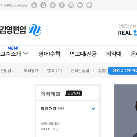
김영편입 소통채널
교수소개
영어/수학
연고대/전공
의약대
온
편입정보
모의평가
합격수기
온라인상담
종합반 방문상담
학
의학계열
학원 개강 안내
의학계열 개강
M·DEET 개강