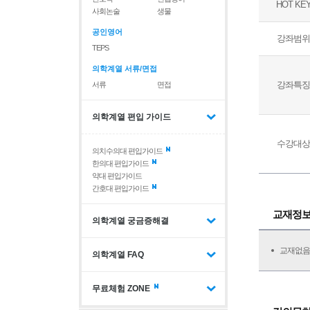
HOT KE
사회논술
생물
공인영어
강좌범위
TEPS
의학계열 서류/면접
강좌특징
서류
면접
의학계열 편입 가이드
수강대상
의치수의대 편입가이드
한의대 편입가이드
약대 편입가이드
간호대 편입가이드
교재정
의학계열 궁금증해결
교재없음
의학계열 FAQ
무료체험 ZONE