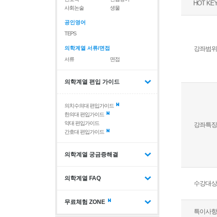
HOT KE
사회논술
생물
공인영어
TEPS
의학계열 서류/면접
강좌범위
서류
면접
의학계열 편입 가이드
의치수의대 편입가이드
한의대 편입가이드
약대 편입가이드
강좌특징
간호대 편입가이드
의학계열 궁금증해결
의학계열 FAQ
수강대상
무료체험 ZONE
특이사항