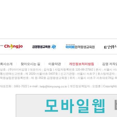
회사소개
찾아오시는 길
이용약관
개인정보처리방침
김영 저작
상호 : (주)아이비김영
대표이사 : 김석철
사업자등록번호 120-88-27562
본사 : 서울시 서
통신판매신고번호 : 제 2020-서울서초-3437호
신고기관명 : 서울시 서초구
호스팅제공자 : 
학원설립운영등록번호 : 제 원-352호 김영평생교육원 | 위치 : 서울시 서초구 서초대로78길 4
대표전화 : 1661-7022 | e-mail :
| 개인정보책임자 : 오창훈 | Copyright(c)
help@kimyoung.co.kr