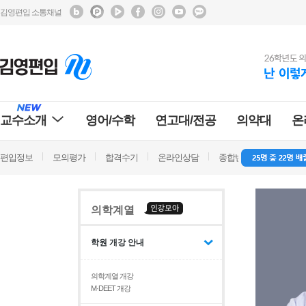
김영편입 소통채널
교수소개
영어/수학
연고대/전공
의약대
온
편입정보
모의평가
합격수기
온라인상담
종합반 방문상담
학
의학계열
학원 개강 안내
의학계열 개강
M·DEET 개강