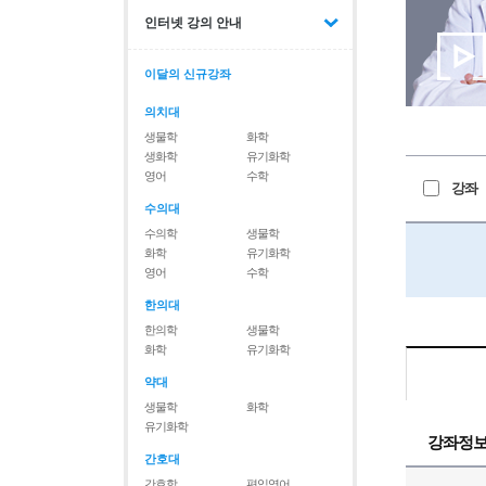
인터넷 강의 안내
이달의 신규강좌
의치대
생물학
화학
생화학
유기화학
영어
수학
강좌
수의대
수의학
생물학
화학
유기화학
영어
수학
한의대
한의학
생물학
화학
유기화학
약대
생물학
화학
유기화학
강좌정
간호대
간호학
편입영어