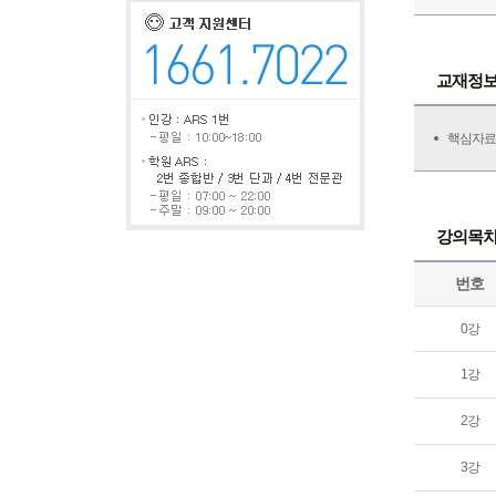
교재정
핵심자료
강의목
번호
0강
1강
2강
3강