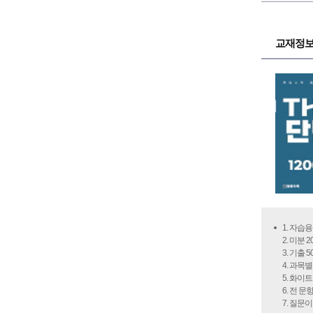
교재정
1. 자습
2. 미분 
3. 기출 
4. 과목
5. 화이
6. 전 
7. 질문