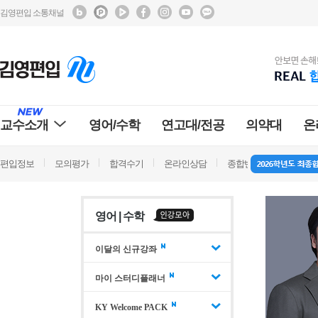
김영편입 소통채널
교수소개
영어/수학
연고대/전공
의약대
온
편입정보
모의평가
합격수기
온라인상담
종합반 방문상담
학
영어 | 수학
이달의 신규강좌
마이 스터디플래너
KY Welcome PACK