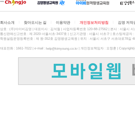
회사소개
찾아오시는 길
이용약관
개인정보처리방침
김영 저작
상호 : (주)아이비김영
대표이사 : 김석철
사업자등록번호 120-88-27562
본사 : 서울시 서
통신판매신고번호 : 제 2020-서울서초-3437호
신고기관명 : 서울시 서초구
호스팅제공자 : 
학원설립운영등록번호 : 제 원-352호 김영평생교육원 | 위치 : 서울시 서초구 서초대로78길 4
대표전화 : 1661-7022 | e-mail :
| 개인정보책임자 : 오창훈 | Copyright(c)
help@kimyoung.co.kr