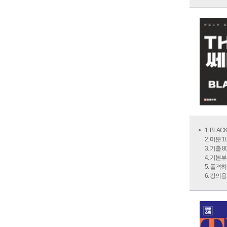
1. BLA
2. 미분 
3. 기출 
4. 기
5. 돌격하
6. 강의