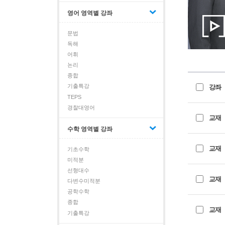
영어 영역별 강좌
문법
독해
어휘
논리
종합
기출특강
강좌
TEPS
경찰대영어
교재
수학 영역별 강좌
교재
기초수학
미적분
선형대수
교재
다변수미적분
공학수학
종합
교재
기출특강