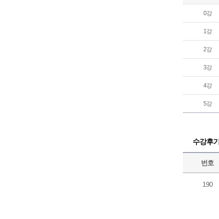
0강
1강
2강
3강
4강
5강
수강후
번호
190