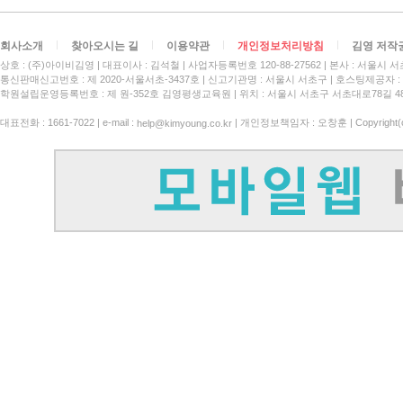
회사소개
찾아오시는 길
이용약관
개인정보처리방침
김영 저작
상호 : (주)아이비김영
대표이사 : 김석철
사업자등록번호 120-88-27562
본사 : 서울시 서
통신판매신고번호 : 제 2020-서울서초-3437호
신고기관명 : 서울시 서초구
호스팅제공자 : 
학원설립운영등록번호 : 제 원-352호 김영평생교육원 | 위치 : 서울시 서초구 서초대로78길 4
대표전화 : 1661-7022 | e-mail :
| 개인정보책임자 : 오창훈 | Copyright(c)
help@kimyoung.co.kr