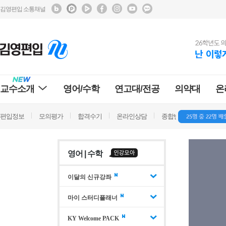
김영편입 소통채널
교수소개
영어/수학
연고대/전공
의약대
온
편입정보
모의평가
합격수기
온라인상담
종합반 방문상담
학
영어 | 수학
이달의 신규강좌
마이 스터디플래너
KY Welcome PACK