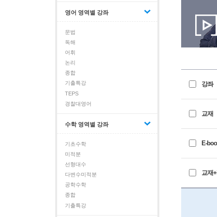
영어 영역별 강좌
문법
독해
어휘
논리
종합
기출특강
강좌
TEPS
경찰대영어
교재
수학 영역별 강좌
E-boo
기초수학
미적분
선형대수
교재+E
다변수미적분
공학수학
종합
기출특강