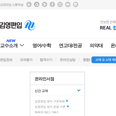
김영편입 소통채널
교수소개
영어/수학
연고대/전공
의약대
온
편입정보
모의평가
합격수기
온라인상담
종합반 방문상담
학
온라인서점
신간 교재
김영편입 영어 구문독해
김영편입 영어 문법 이론
해독제 Vol.1 / Vol.2