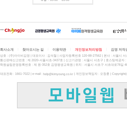
회사소개
찾아오시는 길
이용약관
개인정보처리방침
김영 저작
상호 : (주)아이비김영
대표이사 : 김석철
사업자등록번호 120-88-27562
본사 : 서울시 서
통신판매신고번호 : 제 2020-서울서초-3437호
신고기관명 : 서울시 서초구
호스팅제공자 : 
학원설립운영등록번호 : 제 원-352호 김영평생교육원 | 위치 : 서울시 서초구 서초대로78길 4
대표전화 : 1661-7022 | e-mail :
| 개인정보책임자 : 오창훈 | Copyright(c)
help@kimyoung.co.kr