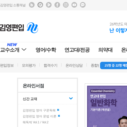
김영편입 소통채널
교수소개
영어/수학
연고대/전공
의약대
온
편입정보
모의평가
합격수기
온라인상담
종합반 방문상담
학
온라인서점
신간 교재
김영편입 영어 구문독해
김영편입 영어 문법 이론
해독제 Vol.1 / Vol.2