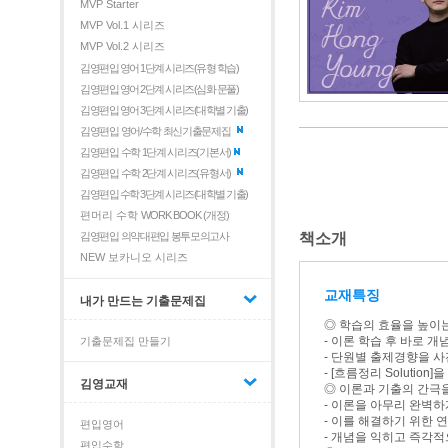
MVP Starter
MVP Vol.1 시리즈
MVP Vol.2 시리즈
김영편입 영어 1단계 시리즈(유형 학습)
김영편입 영어 2단계 시리즈(심화 문풀)
김영편입 영어 3단계 시리즈(대학별 기출)
김영편입 영어/수학 최신기출문제집
김영편입 수학 1단계 시리즈(기본서)
김영편입 수학 2단계 시리즈(유형서)
김영편입 수학 3단계 시리즈(대학별 기출)
편머리 수학
WORK BOOK (개정)
책소개
김영편입 의약대편입 봉투모의고사
NEW 보카니오 시리즈
교재특징
내가 만드는 기출문제집
◎ 학습의 효율을 높이
- 이론 학습 후 바로 개
기출문제집 만들기
- 단원별 출제경향을 
- [흐름정리 Solutio
김영교재
◎ 이론과 기출의 간극을 
- 이론을 아무리 완벽하
- 이를 해결하기 위한 
편입영어
- 개념을 익히고 즉각적
편입수학