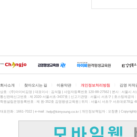
회사소개
찾아오시는 길
이용약관
개인정보처리방침
김영 저작
상호 : (주)아이비김영
대표이사 : 김석철
사업자등록번호 120-88-27562
본사 : 서울시 서
통신판매신고번호 : 제 2020-서울서초-3437호
신고기관명 : 서울시 서초구
호스팅제공자 : 
학원설립운영등록번호 : 제 원-352호 김영평생교육원 | 위치 : 서울시 서초구 서초대로78길 4
대표전화 : 1661-7022 | e-mail :
| 개인정보책임자 : 오창훈 | Copyright(c)
help@kimyoung.co.kr