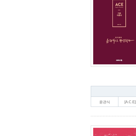
윤관식
[A.C