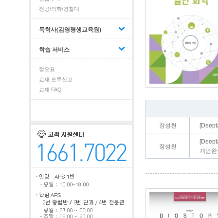
전공/의학/경찰대
독학사(김영평생교육원)
학습 서비스
정오표
교재 오류신고
교재 FAQ
장성천
[Dee
[Deep
장성천
개념완