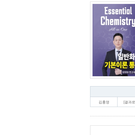
김홍영
[결과로