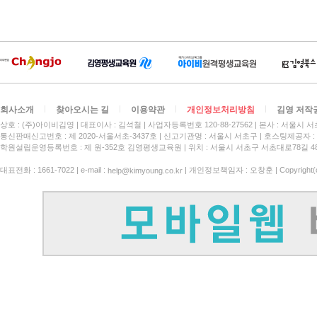
회사소개
찾아오시는 길
이용약관
개인정보처리방침
김영 저작
상호 : (주)아이비김영
대표이사 : 김석철
사업자등록번호 120-88-27562
본사 : 서울시 서
통신판매신고번호 : 제 2020-서울서초-3437호
신고기관명 : 서울시 서초구
호스팅제공자 : 
학원설립운영등록번호 : 제 원-352호 김영평생교육원 | 위치 : 서울시 서초구 서초대로78길 4
대표전화 : 1661-7022 | e-mail :
| 개인정보책임자 : 오창훈 | Copyright(c)
help@kimyoung.co.kr