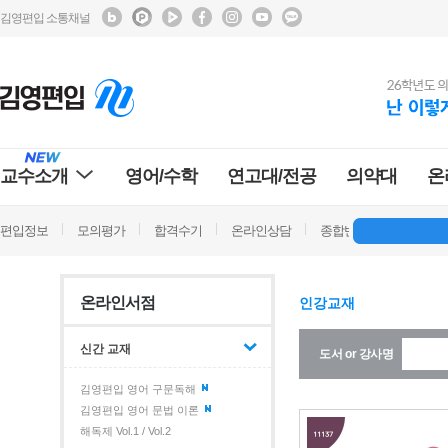
김영편입 소통채널
교수소개
영어/수학
연고대/전공
의약대
온
편입정보
모의평가
합격수기
온라인상담
종합반 방문상담
학
온라인서점
인강교재
신간 교재
도서 or 강사명
김영편입 영어 구문독해
김영편입 영어 문법 이론
해독제 Vol.1 / Vol.2