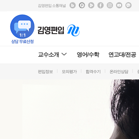
김영편입 소통채널
교수소개
영어/수학
연고대/전공
편입정보
모의평가
합격수기
온라인상담