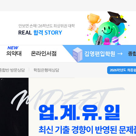
의약대
온라인서점
종
종합반 방문상담
학점은행제상담