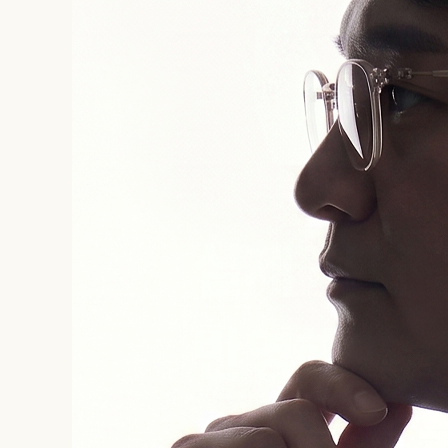
실
제
최
신
반
영
해
야
,
|