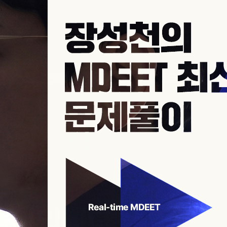
경
향
까
지