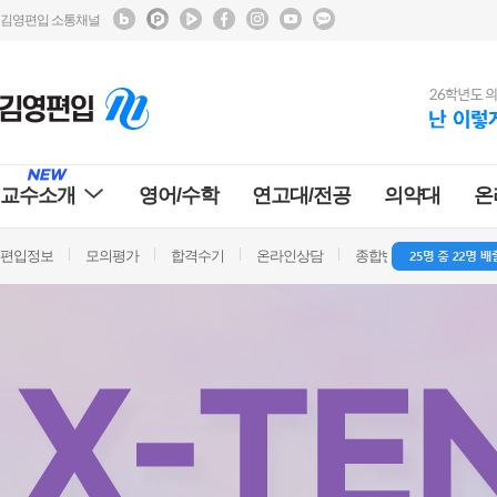
김영편입 소통채널
교수소개
영어/수학
연고대/전공
의약대
온
편입정보
모의평가
합격수기
온라인상담
종합반 방문상담
학