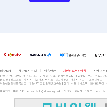
회사소개
찾아오시는 길
이용약관
개인정보처리방침
김영 저작
상호 : (주)아이비김영
대표이사 : 김석철
사업자등록번호 120-88-27562
본사 : 서울시 서
통신판매신고번호 : 제 2020-서울서초-3437호
신고기관명 : 서울시 서초구
호스팅제공자 : 
학원설립운영등록번호 : 제 원-352호 김영평생교육원 | 위치 : 서울시 서초구 서초대로78길 4
대표전화 : 1661-7022 | e-mail :
| 개인정보책임자 : 오창훈 | Copyright(c)
help@kimyoung.co.kr