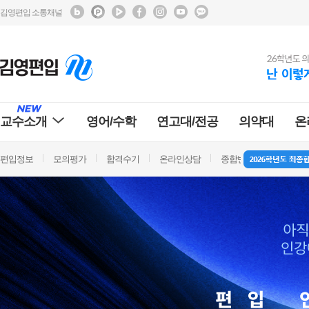
김영편입 소통채널
교수소개
영어/수학
연고대/전공
의약대
온
편입정보
모의평가
합격수기
온라인상담
종합반 방문상담
학