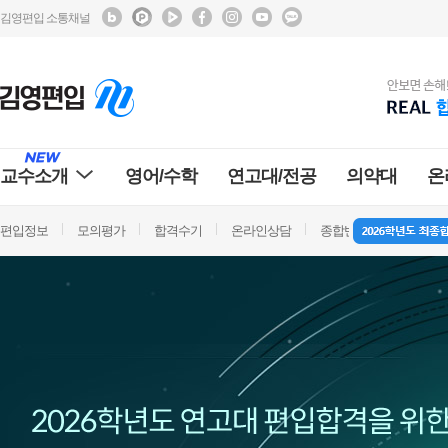
김영편입 소통채널
교수소개
영어/수학
연고대/전공
의약대
온
편입정보
모의평가
합격수기
온라인상담
종합반 방문상담
학