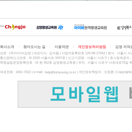
회사소개
찾아오시는 길
이용약관
개인정보처리방침
김영 저작
상호 : (주)아이비김영
대표이사 : 김석철
사업자등록번호 120-88-27562
본사 : 서울시 서
통신판매신고번호 : 제 2020-서울서초-3437호
신고기관명 : 서울시 서초구
호스팅제공자 : 
학원설립운영등록번호 : 제 원-352호 김영평생교육원 | 위치 : 서울시 서초구 서초대로78길 4
대표전화 : 1661-7022 | e-mail :
| 개인정보책임자 : 오창훈 | Copyright(c)
help@kimyoung.co.kr