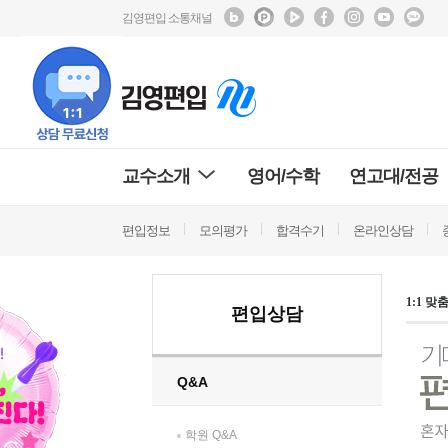
김영편입 소통채널
교수소개
영어/수학
연고대/전공
편입정보
모의평가
합격수기
온라인상담
1:1 
편입상담
Q&A
학원 Q&A