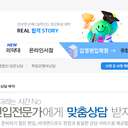
의약대
온라인서점
종
종합반 방문상담
학점은행제상담
맞춤상담 예약