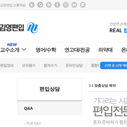
김영편입 소통채널
교수소개
영어/수학
연고대/전공
의약대
온
편입정보
모의평가
합격수기
온라인상담
종합반 방문상담
학
1:1 맞춤상담 예약
편입상담
Q&A
학원 Q&A