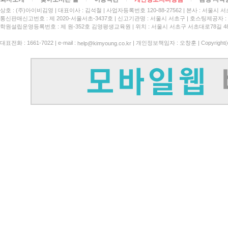
상호 : (주)아이비김영
대표이사 : 김석철
사업자등록번호 120-88-27562
본사 : 서울시 서
통신판매신고번호 : 제 2020-서울서초-3437호
신고기관명 : 서울시 서초구
호스팅제공자 : 
학원설립운영등록번호 : 제 원-352호 김영평생교육원 | 위치 : 서울시 서초구 서초대로78길 4
대표전화 : 1661-7022 | e-mail :
| 개인정보책임자 : 오창훈 | Copyright(c)
help@kimyoung.co.kr