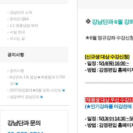
강남단과 소개
온라인 Q&A
1:1 맞춤상담 예약
시설 안내
오시는 길
공지사항
공지사항
8년연속 1위 달성★최종합격 2,750
건!
2027편입합격★8월 강좌 시간표
상담부터 강남단과
강남단과 문의