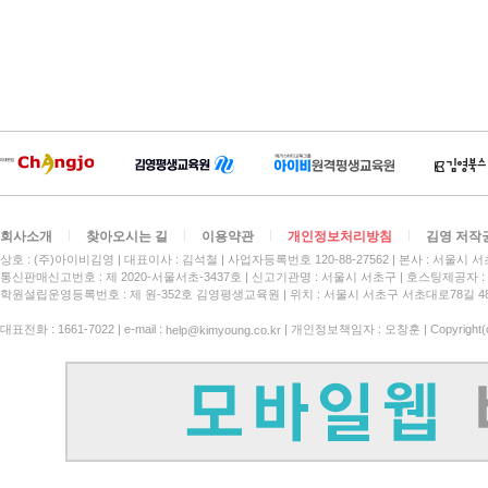
회사소개
찾아오시는 길
이용약관
개인정보처리방침
김영 저작
상호 : (주)아이비김영
대표이사 : 김석철
사업자등록번호 120-88-27562
본사 : 서울시 서
통신판매신고번호 : 제 2020-서울서초-3437호
신고기관명 : 서울시 서초구
호스팅제공자 : 
학원설립운영등록번호 : 제 원-352호 김영평생교육원 | 위치 : 서울시 서초구 서초대로78길 4
대표전화 : 1661-7022 | e-mail :
| 개인정보책임자 : 오창훈 | Copyright(c)
help@kimyoung.co.kr