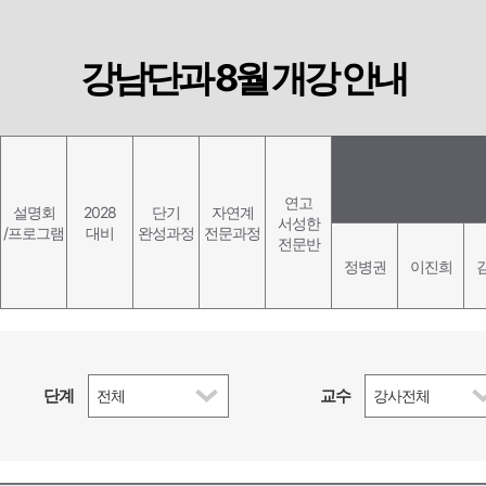
강남단과 8월 개강 안내
연고
설명회
2028
단기
자연계
서성한
/프로그램
대비
완성과정
전문과정
전문반
정병권
이진희
단계
교수