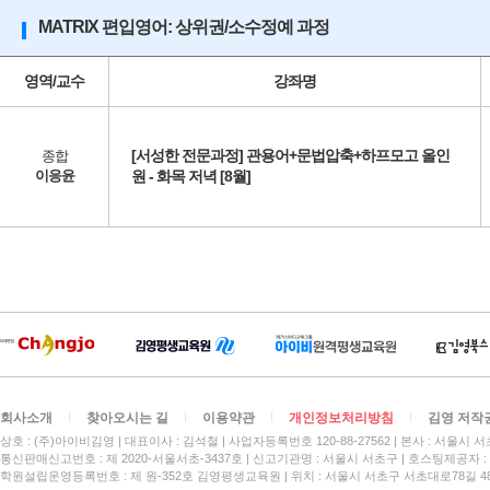
MATRIX 편입영어: 상위권/소수정예 과정
영역/교수
강좌명
[서성한 전문과정] 관용어+문법압축+하프모고 올인
종합
이응윤
원 - 화목 저녁 [8월]
회사소개
찾아오시는 길
이용약관
개인정보처리방침
김영 저작
상호 : (주)아이비김영
대표이사 : 김석철
사업자등록번호 120-88-27562
본사 : 서울시 서
통신판매신고번호 : 제 2020-서울서초-3437호
신고기관명 : 서울시 서초구
호스팅제공자 : 
학원설립운영등록번호 : 제 원-352호 김영평생교육원 | 위치 : 서울시 서초구 서초대로78길 4