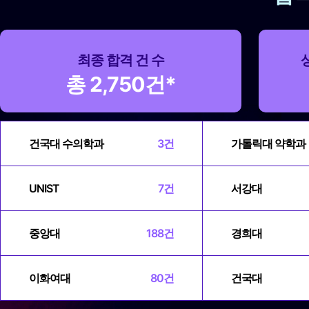
최종 합격 건 수
총 2,750건*
건국대 수의학과
3건
가톨릭대 약학과
UNIST
7건
서강대
중앙대
188건
경희대
이화여대
80건
건국대