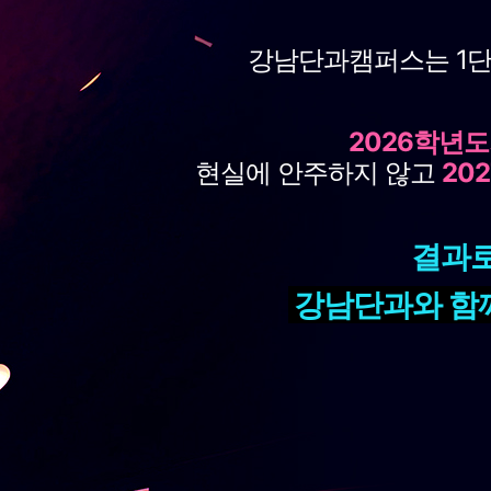
강남단과캠퍼스는 1단
2026학년도
현실에 안주하지 않고
20
결과로
강남단과와 함