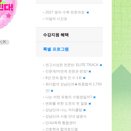
2027 영어·수학 전문과정
이달의 시간표
수강지원 혜택
기
특별 프로그램
연고서성한 전문반: ELITE TRACK
인문계/자연계 전문관 런칭!
8년 연속 합격 건 수 1위
최다합격 강남단과★최종합격 2,750
건!
나는 어떤 유형의 수험생일까?
변화를 위한 도전의 첫 걸음
강남단과 나노 커리큘럼
강남단과 사용 안내 설명서
단과x독학 통합센터
간호학과 합격로드맵