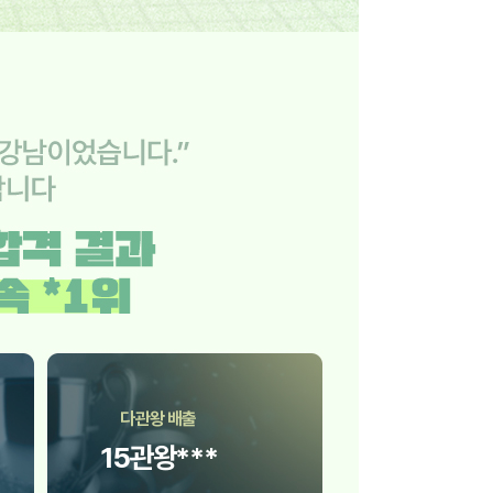
다관왕 배출
15관왕***