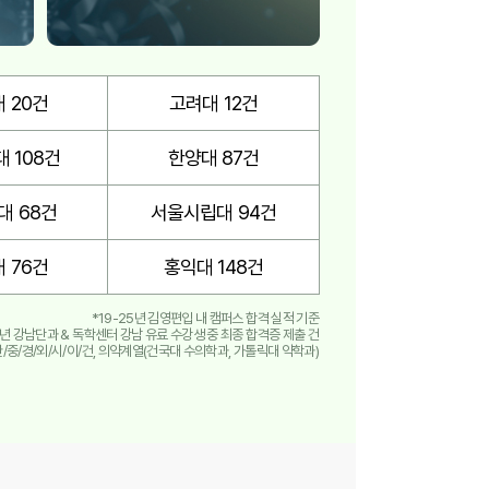
 20건
고려대 12건
 108건
한양대 87건
대 68건
서울시립대 94건
 76건
홍익대 148건
*19-25년 김영편입 내 캠퍼스 합격 실적 기준
25년 강남단과 & 독학센터 강남 유료 수강생 중 최종 합격증 제출 건
/한/중/경/외/시/이/건, 의약계열(건국대 수의학과, 가톨릭대 약학과)