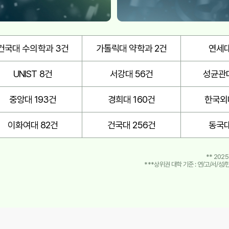
건국대 수의학과 3건
가톨릭대 약학과 2건
연세대
UNIST 8건
서강대 56건
성균관대
중앙대 193건
경희대 160건
한국외
이화여대 82건
건국대 256건
동국대
** 20
***상위권 대학 기준 : 연/고/서/성