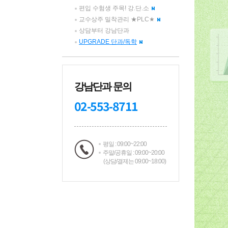
편입 수험생 주목! 강.단.소
교수상주 밀착관리 ★PLC★
상담부터 강남단과
UPGRADE 단과/독학
강남단과 문의
02-553-8711
평일 : 09:00~22:00
주말/공휴일 : 09:00~20:00
(상담/결제는 09:00~18:00)