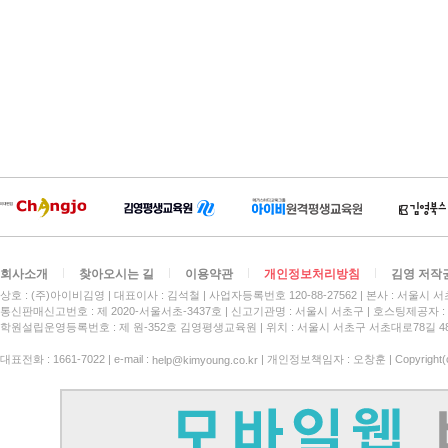
회사소개
찾아오시는 길
이용약관
개인정보처리방침
김영 저작
상호 : (주)아이비김영
대표이사 : 김석철
사업자등록번호 120-88-27562
본사 : 서울시 서
통신판매신고번호 : 제 2020-서울서초-3437호
신고기관명 : 서울시 서초구
호스팅제공자 : 
학원설립운영등록번호 : 제 원-352호 김영평생교육원 | 위치 : 서울시 서초구 서초대로78길 4
대표전화 : 1661-7022 | e-mail :
| 개인정보책임자 : 오창훈 | Copyright(c)
help@kimyoung.co.kr