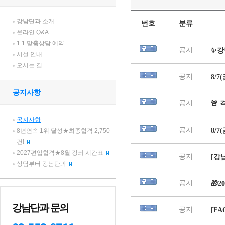
강남단과 소개
온라인 Q&A
1:1 맞춤상담 예약
시설 안내
오시는 길
공지사항
공지사항
8년연속 1위 달성★최종합격 2,750
건!
2027편입합격★8월 강좌 시간표
상담부터 강남단과
강남단과 문의