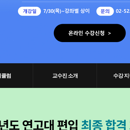
리큘럼
교수진 소개
수강 지
학년도 연고대 편입
최종 합격 