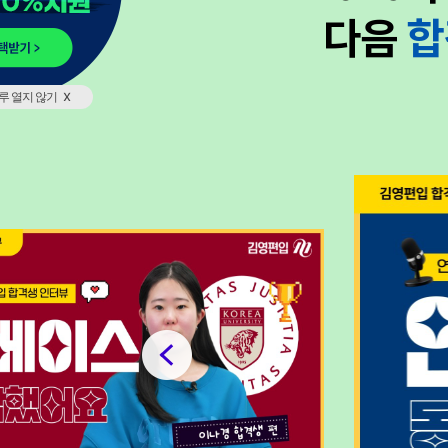
다음
합
x
루 열지 않기