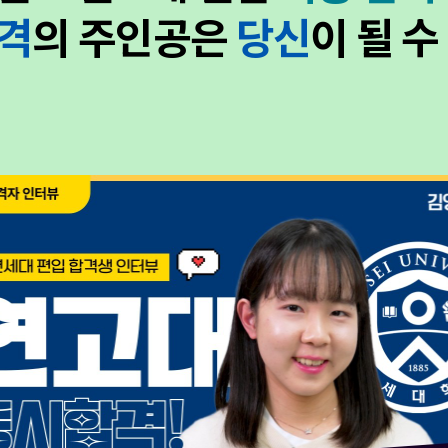
격
의 주인공은
당신
이 될 수