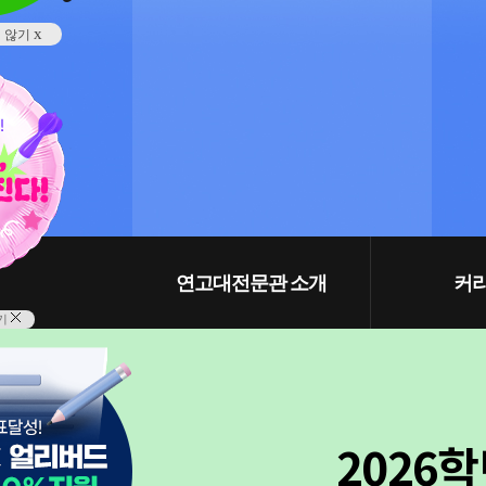
x
지 않기
연고대전문관 소개
커
기
2026