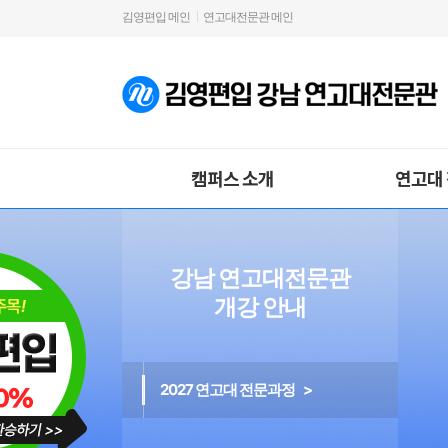
김영편입 메인
연고대전문관 메인
캠퍼스 소개
연고대
강남 연고대전문관
개강 안내
2027 연고대 전문과정