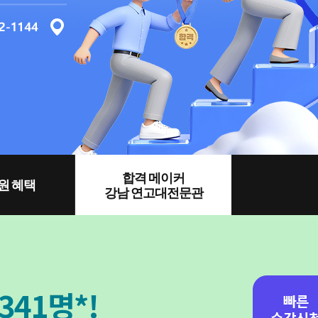
합격 메이커
원 혜택
강남 연고대전문관
341명*!