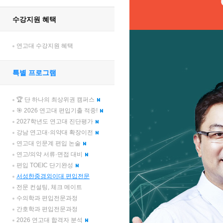
수강지원 혜택
연고대 수강지원 혜택
특별 프로그램
🏆 단 하나의 최상위권 캠퍼스
🎯 2026 연고대 편입기출 적중!
2027학년도 연고대 진단평가
강남 연고대·의약대 확장이전
연고대 인문계 편입 논술
연고/의약 서류·면접 대비
편입 TOEIC 단기완성
서성한중경외이대 편입전문
전문 컨설팅, 체크 메이트
수의학과 편입전문과정
간호학과 편입전문과정
2026 연고대 합격자 분석