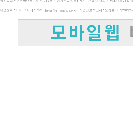
학원설립운영등록번호 : 제 원-352호 김영평생교육원 | 위치 : 서울시 서초구 서초대로78길 4
대표전화 : 1661-7022 | e-mail :
| 개인정보책임자 : 오창훈 | Copyright(c)
help@kimyoung.co.kr