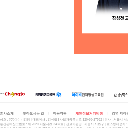
회사소개
찾아오시는 길
이용약관
개인정보처리방침
김영 저작
상호 : (주)아이비김영
대표이사 : 김석철
사업자등록번호 120-88-27562
본사 : 서울시 서
통신판매신고번호 : 제 2020-서울서초-3437호
신고기관명 : 서울시 서초구
호스팅제공자 : 