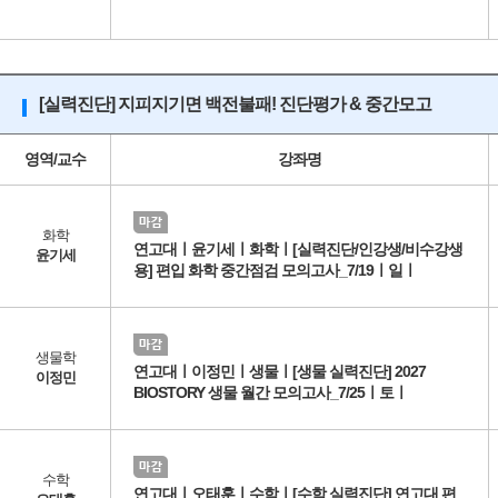
[실력진단] 지피지기면 백전불패! 진단평가 & 중간모고
영역/교수
강좌명
화학
연고대ㅣ윤기세ㅣ화학ㅣ[실력진단/인강생/비수강생
윤기세
용] 편입 화학 중간점검 모의고사_7/19ㅣ일ㅣ
생물학
연고대ㅣ이정민ㅣ생물ㅣ[생물 실력진단] 2027
이정민
BIOSTORY 생물 월간 모의고사_7/25ㅣ토ㅣ
수학
연고대ㅣ오태훈ㅣ수학ㅣ[수학 실력진단] 연고대 편