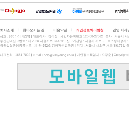
회사소개
찾아오시는 길
이용약관
개인정보처리방침
김영 저작
상호 : (주)아이비김영
대표이사 : 김석철
사업자등록번호 120-88-27562
본사 : 서울시 서
통신판매신고번호 : 제 2020-서울서초-3437호
신고기관명 : 서울시 서초구
호스팅제공자 : 
학원설립운영등록번호 : 제 원-352호 김영평생교육원 | 위치 : 서울시 서초구 서초대로78길 4
대표전화 : 1661-7022 | e-mail :
| 개인정보책임자 : 오창훈 | Copyright(c)
help@kimyoung.co.kr