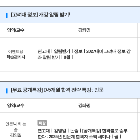
[고려대 정보] 개강 알림 받기!
영역/교수
강좌명
연고대ㅣ알림받기ㅣ정보ㅣ2027대비 고려대 정보 강
이벤트용
학습관리자
좌 알림 받기ㅣ8월ㅣ
[무료 공개특강] D-5개월 합격 전략 특강 : 인문
영역/교수
강좌명
인문/사회 논
술
연고대ㅣ김영일ㅣ논술ㅣ[공개특강] 합격률로 승부
김영일
한다 : 2025년 인문계 합격자 스펙 세미나ㅣ월ㅣ