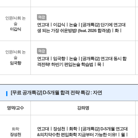
인문/사회 논
술
연고대ㅣ이갑식ㅣ논술ㅣ[공개특강] 단기에 연고대
이갑식
생 되는 가장 쉬운방법! (feat. 2026 합격생)ㅣ화ㅣ
인문/사회 논
술
연고대ㅣ임국향ㅣ논술ㅣ[공개특강] 연고대 동시 합
임국향
격전략! 하반기 편입논술 학습법ㅣ목ㅣ
[무료 공개특강] D-5개월 합격 전략 특강 : 자연
영역/교수
강좌명
연고대ㅣ장성천ㅣ화학ㅣ[공개특강] D-5개월 연고대
화학
장성천
&의치약수한 편입화학 지금부터 가능한 이유!ㅣ월ㅣ