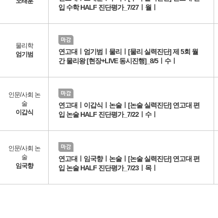
오태훈
입 수학 HALF 진단평가_7/27ㅣ월ㅣ
물리학
연고대ㅣ엄기범ㅣ물리ㅣ[물리 실력진단] 제 5회 월
엄기범
간 물리왕 [현장+LIVE 동시진행]_8/5ㅣ수ㅣ
인문/사회 논
술
연고대ㅣ이갑식ㅣ논술ㅣ[논술 실력진단] 연고대 편
이갑식
입 논술 HALF 진단평가_7/22ㅣ수ㅣ
인문/사회 논
술
연고대ㅣ임국향ㅣ논술ㅣ[논술 실력진단] 연고대 편
임국향
입 논술 HALF 진단평가_7/23ㅣ목ㅣ