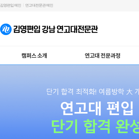
김영편입 메인
연고대전문관 메인
캠퍼스 소개
연고대 전문과정