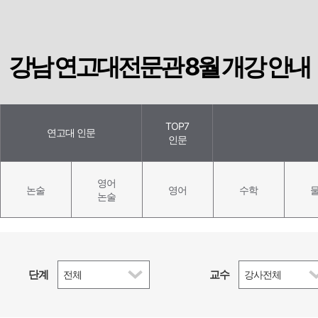
강남 연고대전문관 8월 개강 안내
TOP7
연고대 인문
인문
영어
논술
영어
수학
논술
단계
교수