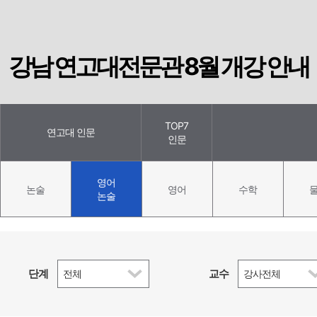
강남 연고대전문관 8월 개강 안내
TOP7
연고대 인문
인문
영어
논술
영어
수학
논술
단계
교수