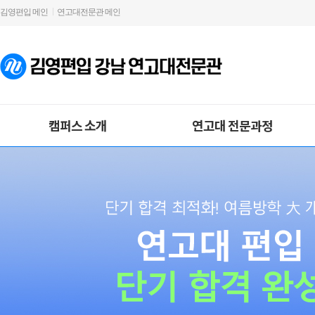
김영편입 메인
연고대전문관 메인
캠퍼스 소개
연고대 전문과정