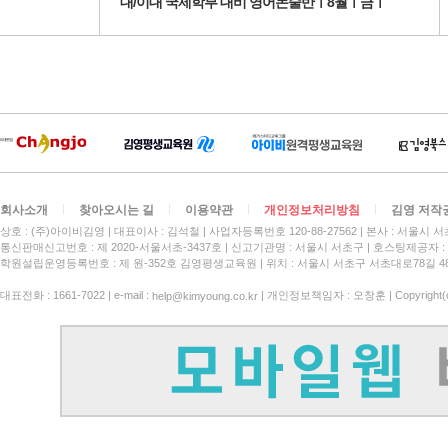
대/이대 국제학부 대비 영어논술반ㅣ8월ㅣ금ㅣ
회사소개
찾아오시는 길
이용약관
개인정보처리방침
김영 저작
상호 : (주)아이비김영
대표이사 : 김석철
사업자등록번호 120-88-27562
본사 : 서울시 서
통신판매신고번호 : 제 2020-서울서초-3437호
신고기관명 : 서울시 서초구
호스팅제공자 : 
학원설립운영등록번호 : 제 원-352호 김영평생교육원 | 위치 : 서울시 서초구 서초대로78길 4
대표전화 : 1661-7022 | e-mail :
| 개인정보책임자 : 오창훈 | Copyright(c)
help@kimyoung.co.kr