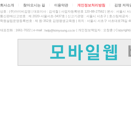
회사소개
찾아오시는 길
이용약관
개인정보처리방침
김영 저작
상호 : (주)아이비김영
대표이사 : 김석철
사업자등록번호 120-88-27562
본사 : 서울시 서
통신판매신고번호 : 제 2020-서울서초-3437호
신고기관명 : 서울시 서초구
호스팅제공자 : 
학원설립운영등록번호 : 제 원-352호 김영평생교육원 | 위치 : 서울시 서초구 서초대로78길 4
대표전화 : 1661-7022 | e-mail :
| 개인정보책임자 : 오창훈 | Copyright(c)
help@kimyoung.co.kr